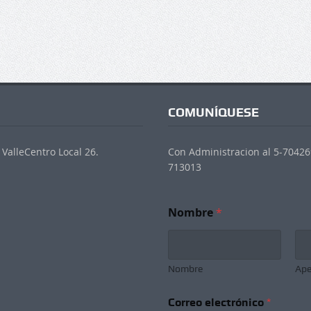
COMUNÍQUESE
ValleCentro Local 26.
Con Administracion al 5-704269
713013
Nombre
*
Nombre
Ape
Correo electrónico
*