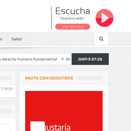
es
Salud
ho humano fundamental
Maratón atendió a más de 38.000 jóvenes y p
GMT-5 07:29
PAUTA CON NOSOTROS
's keys