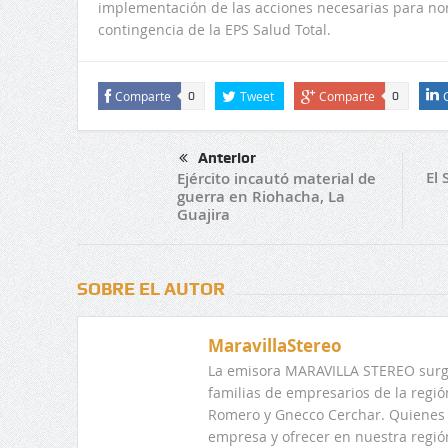
implementación de las acciones necesarias para nor
contingencia de la EPS Salud Total.
Comparte
Tweet
Comparte
0
0
Anterior
El
Ejército incautó material de
guerra en Riohacha, La
Guajira
SOBRE EL AUTOR
MaravillaStereo
La emisora MARAVILLA STEREO surge
familias de empresarios de la regi
Romero y Gnecco Cerchar. Quienes 
empresa y ofrecer en nuestra regió