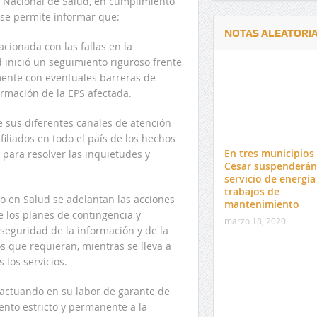
ia Nacional de Salud, en cumplimiento
, se permite informar que:
NOTAS ALEATORI
cionada con las fallas en la
d inició un seguimiento riguroso frente
mente con eventuales barreras de
ormación de la EPS afectada.
de sus diferentes canales de atención
Delwin Jiménez, nuevo Contralor
El 17 de enero vence pl
iliados en todo el país de los hechos
Departamental del Cesar
venta de pines para ma
En tres municipios 
 para resolver las inquietudes y
preuniversitario de la 
Cesar suspenderán
servicio de energía
trabajos de
 en Salud se adelantan las acciones
mantenimiento
 los planes de contingencia y
marzo 18, 2020
 seguridad de la información y de la
os que requieran, mientras se lleva a
 los servicios.
 actuando en su labor de garante de
ento estricto y permanente a la