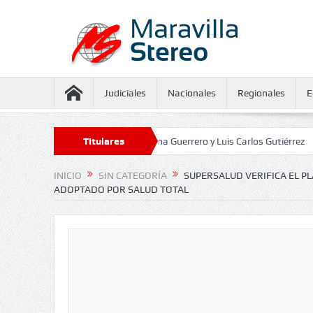
Judiciales
Nacionales
Regionales
E
 aseguramiento contra Juliana Guerrero y Luis Carlos Gutiérrez
Titulares
Defens
INICIO
SIN CATEGORÍA
SUPERSALUD VERIFICA EL P
ADOPTADO POR SALUD TOTAL