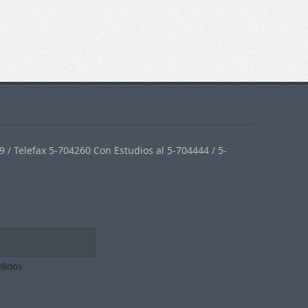
 / Telefax 5-704260 Con Estudios al 5-704444 / 5-
llidos