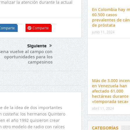
malizar la atención durante la actual
En Colombia hay m
60.500 casos
prevalentes de cán
de próstata
Comparte
Comparte
junio 11, 2024
Siguiente
 Sena vuelve al campo con
oportunidades para los
campesinos
Más de 3.000 incen
en Venezuela han
afectado 61.000
hectáreas durante
«temporada seca»
 de la idea de dos importantes
abril 11, 2024
ón costeña: los hermanos Quintero
en el año 1992 quisieron crear
n otro modelo de radio con raíces
CATEGORÍAS