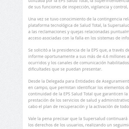
utilizada por la EPS Salud Total, la Superintendenc
de sus funciones de inspección, vigilancia y control
Una vez se tuvo conocimiento de la contingencia rela
plataforma tecnológica de Salud Total, la Supersalu
a las reclamaciones y quejas relacionadas puntual
acceso asociadas con la falla en los sistemas de inf
Se solicitó a la presidencia de la EPS que, a través 
informe oportunamente a sus más de 4.6 millones af
ocurridos y los canales de comunicación habilitados
dificultades que se puedan presentar.
Desde la Delegada para Entidades de Aseguramiento
en campo, que permitan identificar los elementos de
continuidad de la EPS Salud Total que garanticen la
prestación de los servicios de salud y administrativ
cabo el plan de recuperación y la activación de todos
Vale la pena precisar que la Supersalud continuará
los derechos de los usuarios, realizando un seguimi