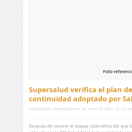
Foto-referenci
Supersalud verifica el plan d
continuidad adoptado por Sal
Publicado por:
MaravillaStereo
on:
enero 30, 2024
En:
Sin ca
Después de conocer el ataque cibernético del que fu