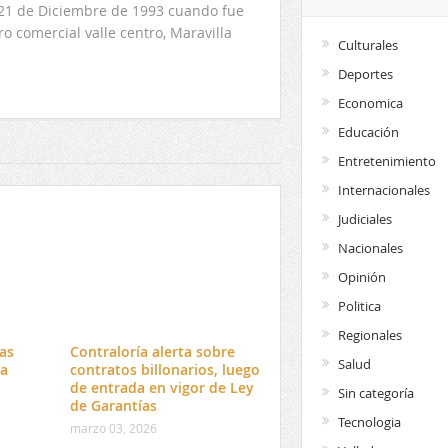
l 21 de Diciembre de 1993 cuando fue
o comercial valle centro, Maravilla
Culturales
Deportes
Economica
Educación
Entretenimiento
Internacionales
Judiciales
Nacionales
Opinión
Politica
Regionales
tas
Contraloría alerta sobre
Salud
da
contratos billonarios, luego
o
de entrada en vigor de Ley
Sin categoría
de Garantías
Tecnologia
marzo 03, 2026