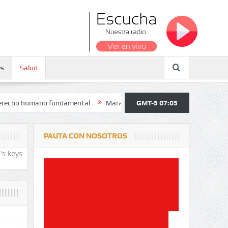
es
Salud
no fundamental
Maratón atendió a más de 38.000 jóvenes y personas 
GMT-5 07:05
PAUTA CON NOSOTROS
's keys