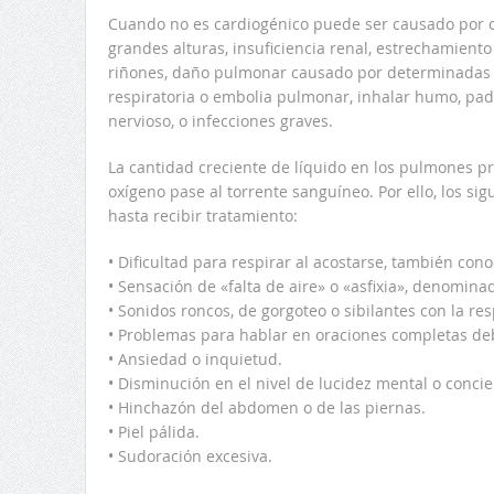
Cuando no es cardiogénico puede ser causado por c
grandes alturas, insuficiencia renal, estrechamiento 
riñones, daño pulmonar causado por determinadas to
respiratoria o embolia pulmonar, inhalar humo, pa
nervioso, o infecciones graves.
La cantidad creciente de líquido en los pulmones 
oxígeno pase al torrente sanguíneo. Por ello, los 
hasta recibir tratamiento:
• Dificultad para respirar al acostarse, también co
• Sensación de «falta de aire» o «asfixia», denomina
• Sonidos roncos, de gorgoteo o sibilantes con la res
• Problemas para hablar en oraciones completas debi
• Ansiedad o inquietud.
• Disminución en el nivel de lucidez mental o concie
• Hinchazón del abdomen o de las piernas.
• Piel pálida.
• Sudoración excesiva.