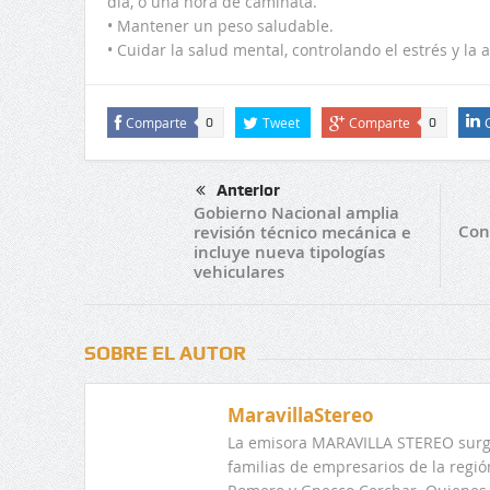
día, o una hora de caminata.
• Mantener un peso saludable.
• Cuidar la salud mental, controlando el estrés y la
Comparte
Tweet
Comparte
0
0
Anterior
Gobierno Nacional amplia
Con
revisión técnico mecánica e
incluye nueva tipologías
vehiculares
SOBRE EL AUTOR
MaravillaStereo
La emisora MARAVILLA STEREO surge
familias de empresarios de la regi