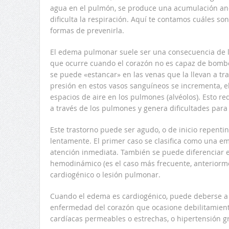
agua en el pulmón, se produce una acumulación an
dificulta la respiración. Aquí te contamos cuáles so
formas de prevenirla.
El edema pulmonar suele ser una consecuencia de la
que ocurre cuando el corazón no es capaz de bombe
se puede «estancar» en las venas que la llevan a t
presión en estos vasos sanguíneos se incrementa, e
espacios de aire en los pulmones (alvéolos). Esto r
a través de los pulmones y genera dificultades para 
Este trastorno puede ser agudo, o de inicio repentin
lentamente. El primer caso se clasifica como una e
atención inmediata. También se puede diferenciar 
hemodinámico (es el caso más frecuente, anteriorme
cardiogénico o lesión pulmonar.
Cuando el edema es cardiogénico, puede deberse a 
enfermedad del corazón que ocasione debilitamiento
cardíacas permeables o estrechas, o hipertensión gr