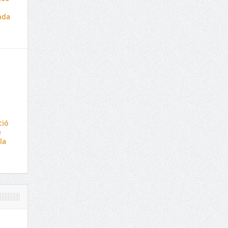
nda
ció
e
la