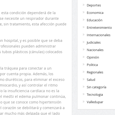
Deportes
Economica
e esta condición dependerá de la
se necesite un respirador durante
Educación
, sin tratamiento, esta afección puede
Entretenimiento
Internacionales
n hospital, y es posible que se deba
Judiciales
profesionales pueden administrar
Nacionales
 tubos plásticos (cánulas) colocados
Opinión
Politica
la tráquea para conectar a un
Regionales
 por cuenta propia. Además, los
 diuréticos, para eliminar el exceso
Salud
miocardio, y así controlar el ritmo
Sin categoría
o la insuficiencia cardíaca no es la
Tecnologia
 el medSi el edema pulmonar continúa,
Valledupar
 lo que se conoce como hipertensión
l corazón se debilitará y comenzará a
ular mucho más delgada que el lado