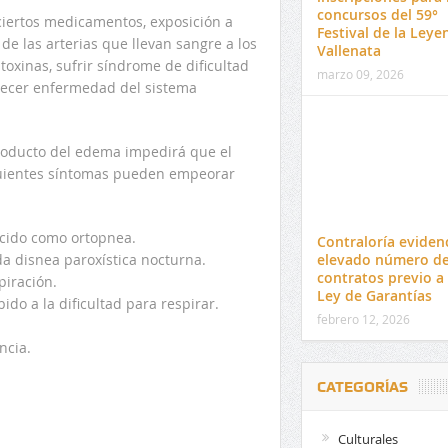
concursos del 59°
iertos medicamentos, exposición a
Festival de la Leye
de las arterias que llevan sangre a los
Vallenata
xinas, sufrir síndrome de dificultad
marzo 09, 2026
decer enfermedad del sistema
producto del edema impedirá que el
siguientes síntomas pueden empeorar
nocido como ortopnea.
Contraloría eviden
elevado número d
da disnea paroxística nocturna.
contratos previo a 
piración.
Ley de Garantías
do a la dificultad para respirar.
febrero 12, 2026
ncia.
CATEGORÍAS
Culturales