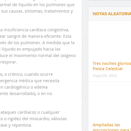
ormal de líquido en los pulmones que
n sus causas, síntomas, tratamientos y
NOTAS ALEATORI
 insuficiencia cardíaca congestiva,
ar sangre de manera eficiente. Esta
ravés de los pulmones. A medida que la
l líquido es empujado hacia los
Delwin Jiménez, nuevo Contralor
El 17 de enero vence pl
educe el movimiento normal del oxígeno
Departamental del Cesar
venta de pines para ma
respirar.
Tres noches glorio
preuniversitario de la 
Fiesta Celestial
o, o crónico, cuando ocurre
mayo 06, 2024
mergencia médica que necesita
en cardiogénico o edema
nte desarrollado), o en no
ataques cardíacos o cualquier
 o rigidez del miocardio, válvulas
Ampliadas las
ave y repentina.
inscripciones para 