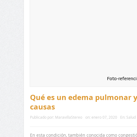
Foto-referenci
Qué es un edema pulmonar y 
causas
Publicado por:
MaravillaStereo
on:
enero 07, 2020
En:
Salud
En esta condición, también conocida como congest