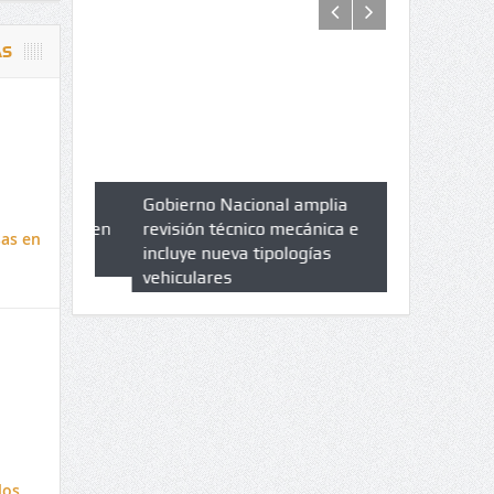
AS
azo de
Gobierno Nacional amplia
Qué es un 
trícula en
revisión técnico mecánica e
cuáles son 
sas en
UPC
incluye nueva tipologías
vehiculares
los