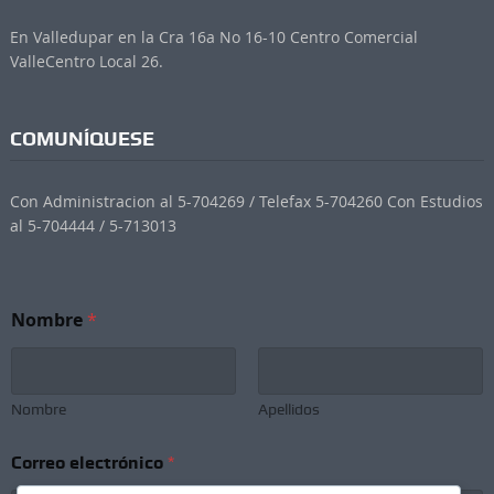
En Valledupar en la Cra 16a No 16-10 Centro Comercial
ValleCentro Local 26.
COMUNÍQUESE
Con Administracion al 5-704269 / Telefax 5-704260 Con Estudios
al 5-704444 / 5-713013
N
Nombre
*
o
m
b
r
e
Nombre
Apellidos
*
S
Correo electrónico
*
u
b