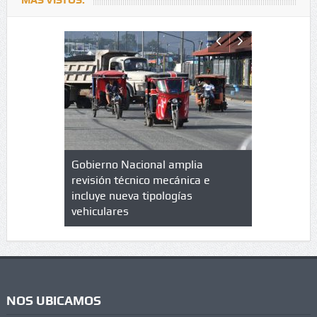
lazo de
Gobierno Nacional amplia
Qué es un 
trícula en
revisión técnico mecánica e
cuáles son
 UPC
incluye nueva tipologías
vehiculares
NOS UBICAMOS