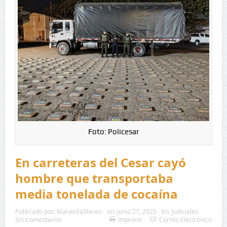
Foto: Policesar
En carreteras del Cesar cayó
hombre que transportaba
media tonelada de cocaína
Publicado por:
MaravillaStereo
on:
junio 27, 2025
En:
Judiciales
Sin Comentarios
Imprimir
Correo Electrónico