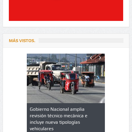
MÁS VISTOS.
lazo de
Gobierno Nacional amplia
Qué es un 
trícula en
revisión técnico mecánica e
cuáles son
 UPC
incluye nueva tipologías
vehiculares