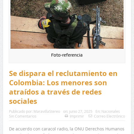
Foto-referencia
Se dispara el reclutamiento en
Colombia: Los menores son
atraídos a través de redes
sociales
Publicado por:
MaravillaStereo
on:
junio 27, 2025
En:
Nacionales
Sin Comentarios
Imprimir
Correo Electrónico
De acuerdo con caracol radio, la ONU Derechos Humanos