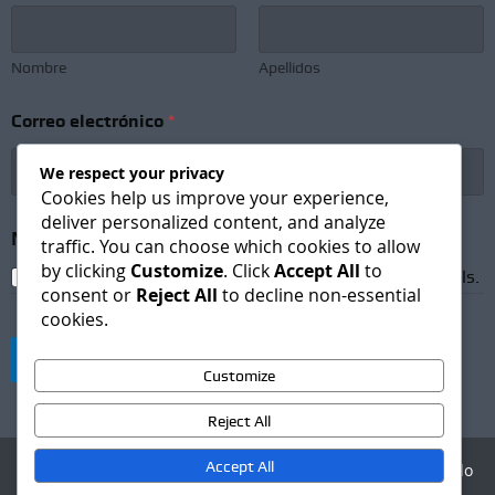
Nombre
Apellidos
Correo electrónico
*
We respect your privacy
Cookies help us improve your experience,
deliver personalized content, and analyze
*
Newsletter Subscription
*
*
traffic. You can choose which cookies to allow
N
by clicking
Customize
. Click
Accept All
to
I agree to receive newsletters and promotional emails.
e
consent or
Reject All
to decline non-essential
w
cookies.
s
l
Suscribirse
e
Customize
t
t
Reject All
e
r
Accept All
Agencia Digital - Desarrollo
web