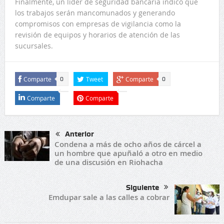
Finalmente, un líder de seguridad bancaria indicó que
los trabajos serán mancomunados y generando
compromisos con empresas de vigilancia como la
revisión de equipos y horarios de atención de las
sucursales.
Comparte
Tweet
Comparte
0
0
Comparte
Comparte
Anterior
Condena a más de ocho años de cárcel a
un hombre que apuñaló a otro en medio
de una discusión en Riohacha
Siguiente
Emdupar sale a las calles a cobrar