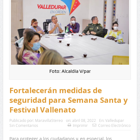
Foto: Alcaldía V/par
Fortalecerán medidas de
seguridad para Semana Santa y
Festival Vallenato
Publicado por:
MaravillaStereo
on:
abril 08, 2022
En:
Valledupar
Sin Comentarios
Imprimir
Correo Electrónico
Para proteger a los ciudadanos y, en especial, los