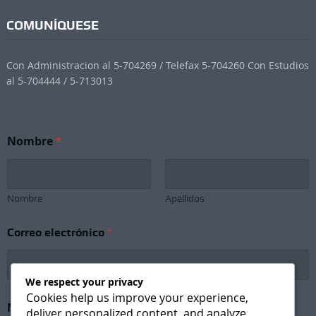
COMUNÍQUESE
Con Administracion al 5-704269 / Telefax 5-704260 Con Estudios
al 5-704444 / 5-713013
Nombre
*
Nombre
Apellidos
Correo electrónico
*
We respect your privacy
Cookies help us improve your experience,
S
Newsletter Subscription
*
u
deliver personalized content, and analyze