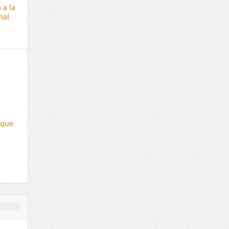
 a la
nal
 que