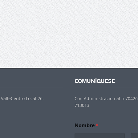
COMUNÍQUESE
ValleCentro Local 26.
Con Administracion al 5-704269
713013
Nombre
*