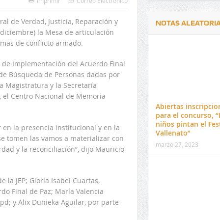
Imprimir
Correo Electrónico
al de Verdad, Justicia, Reparación y
NOTAS ALEATORI
diciembre) la Mesa de articulación
timas de conflicto armado.
 de Implementación del Acuerdo Final
d de Búsqueda de Personas dadas por
a Magistratura y la Secretaría
Delwin Jiménez, nuevo Contralor
El 17 de enero vence pl
P), el Centro Nacional de Memoria
Departamental del Cesar
venta de pines para ma
Abiertas inscripcio
preuniversitario de la 
para el concurso, “
niños pintan el Fes
en la presencia institucional y en la
Vallenato”
 se tomen las vamos a materializar con
marzo 27, 2023
dad y la reconciliación”, dijo Mauricio
 la JEP; Gloria Isabel Cuartas,
do Final de Paz; María Valencia
d; y Alix Dunieka Aguilar, por parte