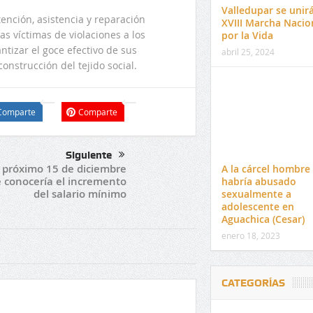
Valledupar se unirá
ención, asistencia y reparación
XVIII Marcha Nacio
las víctimas de violaciones a los
por la Vida
ntizar el goce efectivo de sus
abril 25, 2024
construcción del tejido social.
Comparte
Comparte
Siguiente
l próximo 15 de diciembre
A la cárcel hombre
e conocería el incremento
habría abusado
del salario mínimo
sexualmente a
adolescente en
Aguachica (Cesar)
enero 18, 2023
CATEGORÍAS