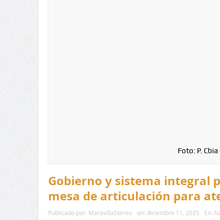
Foto: P. Cbia
Gobierno y sistema integral p
mesa de articulación para at
Publicado por:
MaravillaStereo
on:
diciembre 11, 2025
En:
Na