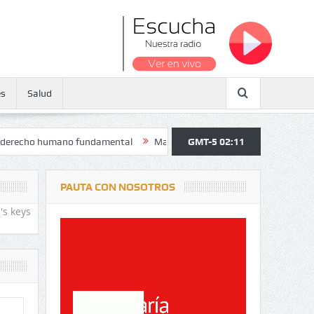
es
Salud
 humano fundamental
Maratón atendió a más de 38.000 jóvenes y per
GMT-5 02:11
PAUTA CON NOSOTROS
's keys