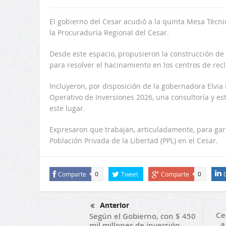
El gobierno del Cesar acudió a la quinta Mesa Técni
la Procuraduría Regional del Cesar.
Desde este espacio, propusieron la construcción de
para resolver el hacinamiento en los centros de rec
Incluyeron, por disposición de la gobernadora Elvia 
Operativo de Inversiones 2026, una consultoría y es
este lugar.
Expresaron que trabajan, articuladamente, para ga
Población Privada de la Libertad (PPL) en el Cesar.
Comparte
Tweet
Comparte
0
0
Anterior
Ce
Según el Gobierno, con $ 450
a
mil millones de inversión,