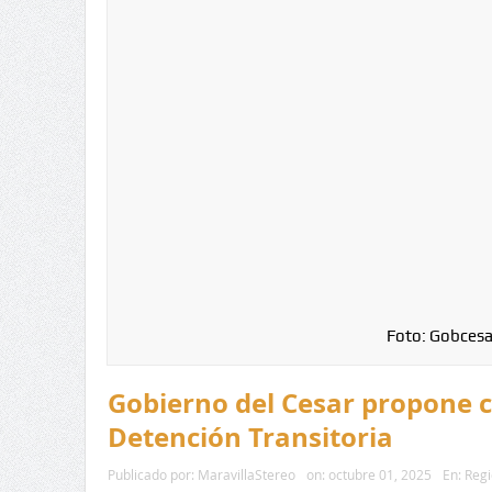
Foto: Gobcesa
Gobierno del Cesar propone c
Detención Transitoria
Publicado por:
MaravillaStereo
on:
octubre 01, 2025
En:
Regi