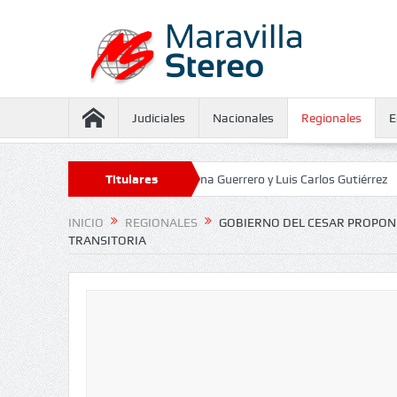
Judiciales
Nacionales
Regionales
E
 aseguramiento contra Juliana Guerrero y Luis Carlos Gutiérrez
Titulares
Defen
INICIO
REGIONALES
GOBIERNO DEL CESAR PROPON
TRANSITORIA