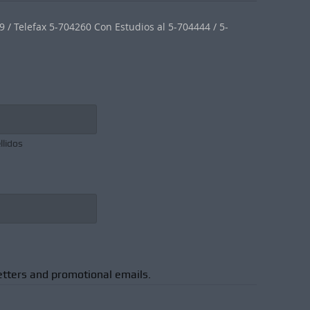
 / Telefax 5-704260 Con Estudios al 5-704444 / 5-
llidos
etters and promotional emails.