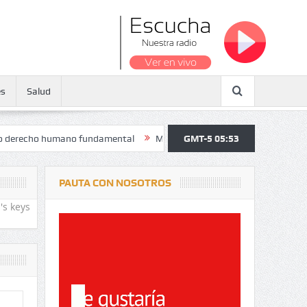
es
Salud
ho humano fundamental
Maratón atendió a más de 38.000 jóvenes y p
GMT-5 05:53
PAUTA CON NOSOTROS
's keys