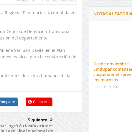
Imprimir
Correo Electrónico
ca Regional Penitenciaria, cumplida en
NOTAS ALEATORI
 un Centro de Detención Transitoria
lusión del departamento.
Milena Sanjuan Dávila, en el Plan
Delwin Jiménez, nuevo Contralor
El 17 de enero vence pl
tudios técnicos para la construcción de
Departamental del Cesar
venta de pines para ma
Desde noviembre,
preuniversitario de la 
Emdupar comenzar
suspender el servic
rantizar los derechos humanos de la
los morosos
octubre 19, 2021
Comparte
Comparte
Siguiente
sar logró 8 clasificaciones
 la Fase Final Nacional de