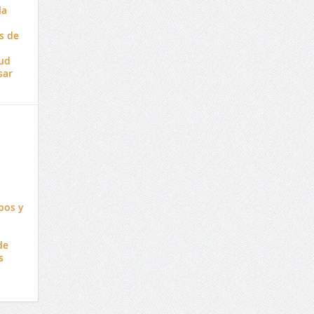
la
s de
lud
sar
pos y
de
s