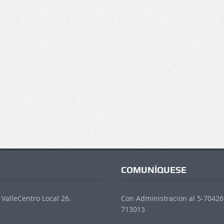
COMUNÍQUESE
ValleCentro Local 26.
Con Administracion al 5-704269
713013