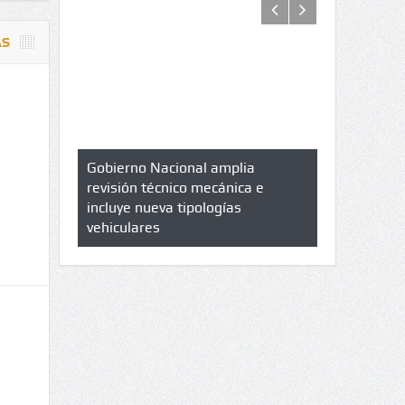
AS
azo de
Gobierno Nacional amplia
Qué es un 
trícula en
revisión técnico mecánica e
cuáles son 
UPC
incluye nueva tipologías
vehiculares