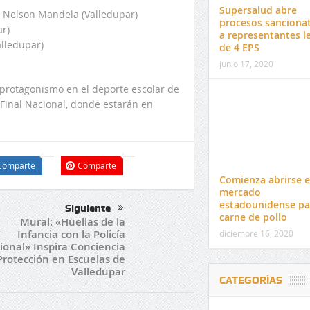
Supersalud abre
a Nelson Mandela (Valledupar)
procesos sancionat
r)
a representantes l
lledupar)
de 4 EPS
junio 17, 2020
u protagonismo en el deporte escolar de
e Final Nacional, donde estarán en
Comparte
Comparte
Comienza abrirse e
mercado
estadounidense pa
Siguiente
carne de pollo
Mural: «Huellas de la
Infancia con la Policía
diciembre 16, 2020
ional» Inspira Conciencia
Protección en Escuelas de
Valledupar
CATEGORÍAS