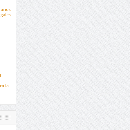
orios
egales
l
ra la