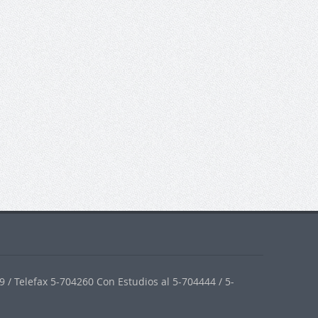
 / Telefax 5-704260 Con Estudios al 5-704444 / 5-