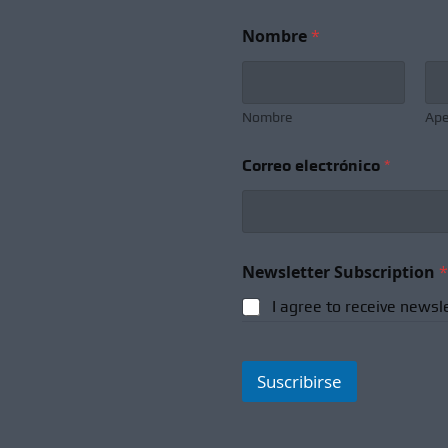
Nombre
*
Nombre
Ape
Correo electrónico
*
S
Newsletter Subscription
*
u
b
I agree to receive newsl
s
c
r
i
Suscribirse
p
t
i
o