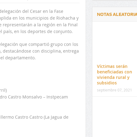
delegación del Cesar en la Fase
NOTAS ALEATORI
mplida en los municipios de Riohacha y
ue representarán a la región en la Final
l país, en los deportes de conjunto.
delegación que compartió grupo con los
, destacándose con disciplina, entrega
Delwin Jiménez, nuevo Contralor
El 17 de enero vence pl
 del departamento.
Departamental del Cesar
venta de pines para ma
Víctimas serán
preuniversitario de la 
beneficiadas con
vivienda rural y
subsidios
ril)
septiembre 07, 2021
Pedro Castro Monsalvo – Instpecam
illermo Castro Castro (La Jagua de