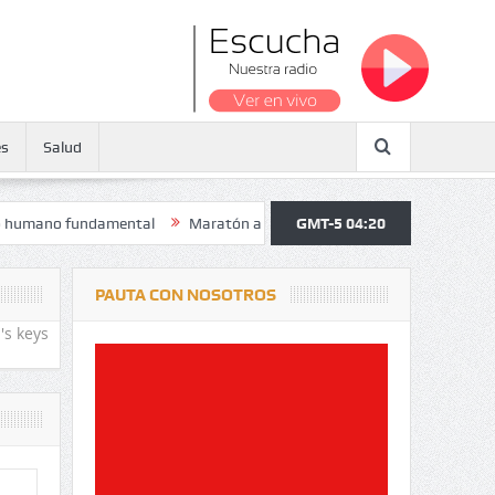
es
Salud
 fundamental
Maratón atendió a más de 38.000 jóvenes y personas ma
GMT-5 04:20
PAUTA CON NOSOTROS
's keys