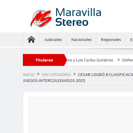
Judiciales
Nacionales
Regionales
E
ento contra Juliana Guerrero y Luis Carlos Gutiérrez
Titulares
Defensoría defi
INICIO
SIN CATEGORÍA
CESAR LOGRÓ 8 CLASIFICACI
JUEGOS INTERCOLEGIADOS 2025