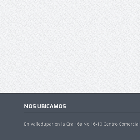
NOS UBICAMOS
En Valledupar en la Cra 16a No 16-10 Centro Comercial 