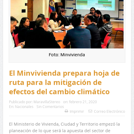
Foto: Minvivienda
El Minvivienda prepara hoja de
ruta para la mitigación de
efectos del cambio climático
Publicado por:
MaravillaStereo
on:
febrero 21, 2020
En:
Nacionales
Sin Comentarios
Imprimir
Correo Electrónico
El Ministerio de Vivienda, Ciudad y Territorio empezó la
planeación de lo que será la apuesta del sector de