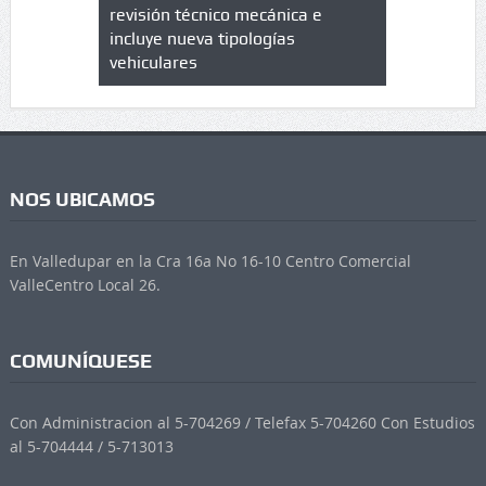
trícula en
revisión técnico mecánica e
cuáles son
 UPC
incluye nueva tipologías
vehiculares
NOS UBICAMOS
En Valledupar en la Cra 16a No 16-10 Centro Comercial
ValleCentro Local 26.
COMUNÍQUESE
Con Administracion al 5-704269 / Telefax 5-704260 Con Estudios
al 5-704444 / 5-713013