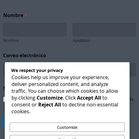
Nombre
*
Nombre
Apellidos
Correo electrónico
*
We respect your privacy
Cookies help us improve your experience,
deliver personalized content, and analyze
N
Newsletter Subscription
*
o
traffic. You can choose which cookies to allow
m
by clicking
Customize
. Click
Accept All
to
I agree to receive newsletters and promotional emails.
b
consent or
Reject All
to decline non-essential
r
cookies.
e
N
Suscribirse
e
Customize
w
s