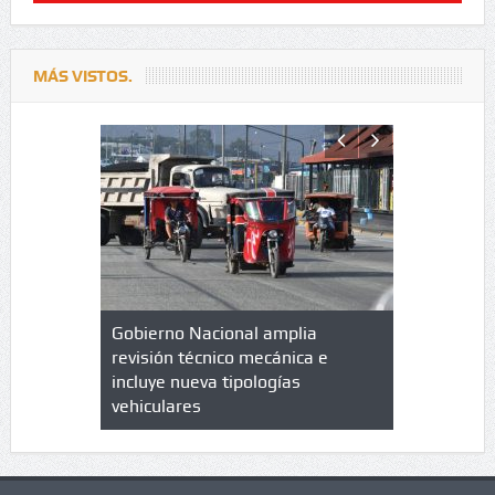
MÁS VISTOS.
lazo de
Gobierno Nacional amplia
Qué es un 
trícula en
revisión técnico mecánica e
cuáles son
 UPC
incluye nueva tipologías
vehiculares