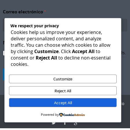
t
t
Correo electrónico
*
e
r
C
We respect your privacy
o
Cookies help us improve your experience,
r
deliver personalized content, and analyze
r
Newsletter Subscription
*
traffic. You can choose which cookies to allow
e
by clicking
Customize
. Click
Accept All
to
o
I agree to receive newsletters and promotional emails.
consent or
Reject All
to decline non-essential
N
cookies.
o
m
Suscribirse
b
Customize
r
e
Reject All
Accept All
Agencia Digital - Desarrollo
web
Powered by