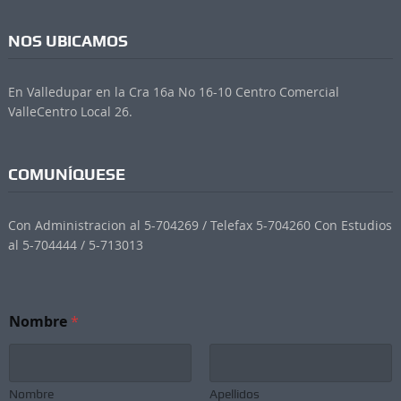
NOS UBICAMOS
En Valledupar en la Cra 16a No 16-10 Centro Comercial
ValleCentro Local 26.
COMUNÍQUESE
Con Administracion al 5-704269 / Telefax 5-704260 Con Estudios
al 5-704444 / 5-713013
N
Nombre
*
e
w
s
l
e
Nombre
Apellidos