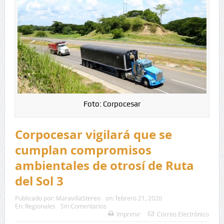
Foto: Corpocesar
Corpocesar vigilará que se
cumplan compromisos
ambientales de otrosí de Ruta
del Sol 3
Publicado por:
MaravillaStereo
on:
febrero 21, 2020
En:
Regionales
Sin Comentarios
Imprimir
Correo Electrónico