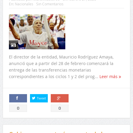
En:
Nacionales
Sin Comentarios
El director de la entidad, Mauricio Rodríguez Amaya,
anunció que a partir del 28 de febrero comenzará la
entrega de las transferencias monetarias
correspondientes a los ciclos 1 y 2 del prog...
Leer más
Tweet
Comparte
Comparte
0
0