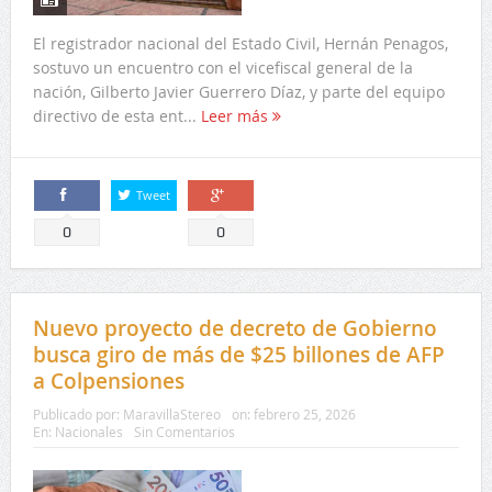
El registrador nacional del Estado Civil, Hernán Penagos,
sostuvo un encuentro con el vicefiscal general de la
nación, Gilberto Javier Guerrero Díaz, y parte del equipo
directivo de esta ent...
Leer más
Tweet
Comparte
Comparte
0
0
Nuevo proyecto de decreto de Gobierno
busca giro de más de $25 billones de AFP
a Colpensiones
Publicado por:
MaravillaStereo
on:
febrero 25, 2026
En:
Nacionales
Sin Comentarios