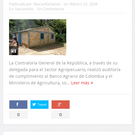
Publicado por:
MaravillaStereo
on:
febrero 25, 2026
En:
Nacionales
Sin Comentarios
La Contraloría General de la República, a través de su
delegada para el Sector Agropecuario, realizó auditoría
de cumplimiento al Banco Agrario de Colombia y el
Ministerio de Agricultura, so...
Leer más
Tweet
Comparte
Comparte
0
0