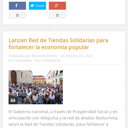
Tweet
Comparte
Comparte
0
0
Lanzan Red de Tiendas Solidarias para
fortalecer la economía popular
Publicado por:
MaravillaStereo
on:
febrero 24, 2026
En:
Nacionales
Sin Comentarios
El Gobierno nacional, a través de Prosperidad Social y en
articulación con iNNpulsa y la red de aliados Redsumma,
lanzó la Red de Tiendas Solidarias, para fortalecer a