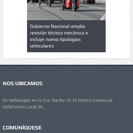
lazo de
Gobierno Nacional amplia
Qué es un 
trícula en
revisión técnico mecánica e
cuáles son
 UPC
incluye nueva tipologías
vehiculares
NOS UBICAMOS
En Valledupar en la Cra 16a No 16-10 Centro Comercial
ValleCentro Local 26.
COMUNÍQUESE