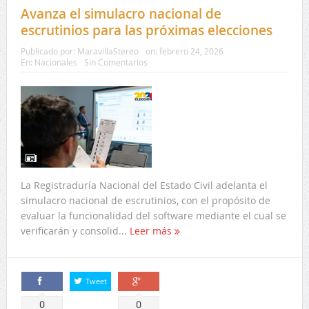
Avanza el simulacro nacional de
escrutinios para las próximas elecciones
Publicado por:
MaravillaStereo
on:
febrero 24, 2026
En:
Nacionales
Sin Comentarios
La Registraduría Nacional del Estado Civil adelanta el
simulacro nacional de escrutinios, con el propósito de
evaluar la funcionalidad del software mediante el cual se
verificarán y consolid...
Leer más
Tweet
Comparte
Comparte
0
0