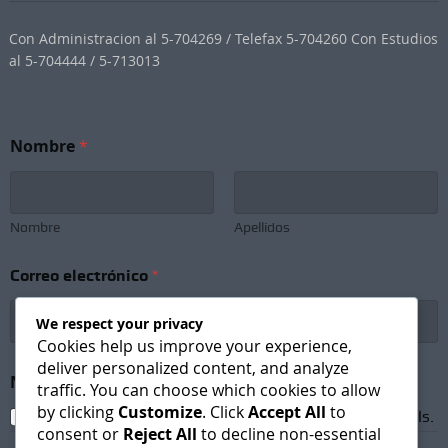
Con Administracion al 5-704269 / Telefax 5-704260 Con Estudios
al 5-704444 / 5-713013
N
Nombre
*
o
m
b
r
e
Nombre
Apellidos
C
o
Correo electrónico
*
r
r
e
We respect your privacy
o
Cookies help us improve your experience,
N
deliver personalized content, and analyze
o
Newsletter Subscription
*
traffic. You can choose which cookies to allow
m
by clicking
Customize
. Click
Accept All
to
b
I agree to receive newsletters and promotional emails.
consent or
Reject All
to decline non-essential
r