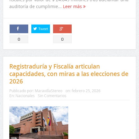
auditoría de cumplimie...
Leer más
Tweet
Comparte
Comparte
0
0
Registraduría y Fiscalía articulan
capacidades, con miras a las elecciones de
2026
Publicado por:
MaravillaStereo
on:
febrero 25, 2026
En:
Nacionales
Sin Comentarios