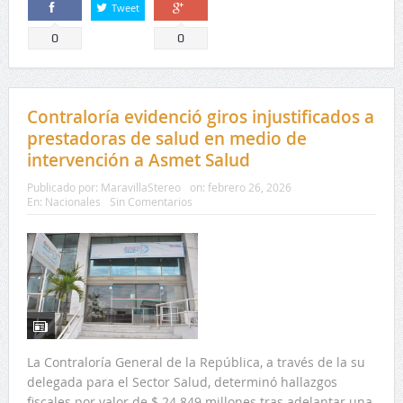
Tweet
Comparte
Comparte
0
0
Contraloría evidenció giros injustificados a
prestadoras de salud en medio de
intervención a Asmet Salud
Publicado por:
MaravillaStereo
on:
febrero 26, 2026
En:
Nacionales
Sin Comentarios
La Contraloría General de la República, a través de la su
delegada para el Sector Salud, determinó hallazgos
fiscales por valor de $ 24.849 millones tras adelantar una