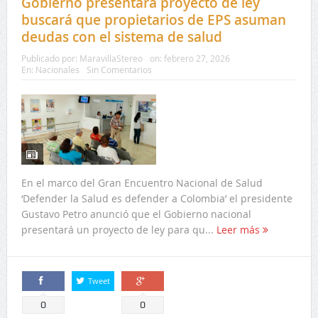
Gobierno presentará proyecto de ley
buscará que propietarios de EPS asuman
deudas con el sistema de salud
Publicado por:
MaravillaStereo
on:
febrero 27, 2026
En:
Nacionales
Sin Comentarios
En el marco del Gran Encuentro Nacional de Salud
‘Defender la Salud es defender a Colombia’ el presidente
Gustavo Petro anunció que el Gobierno nacional
presentará un proyecto de ley para qu...
Leer más
Tweet
Comparte
Comparte
0
0