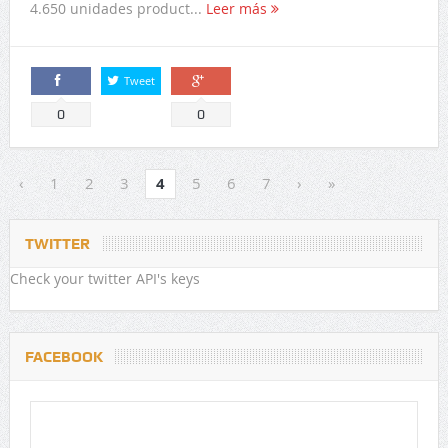
4.650 unidades product...
Leer más
Tweet
Comparte
Comparte
0
0
‹
1
2
3
4
5
6
7
›
»
TWITTER
Check your twitter API's keys
FACEBOOK