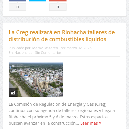
Comparte
Comparte
0
0
La Creg realizará en Riohacha talleres de
distribución de combustibles líquidos
Publicado por:
MaravillaStereo
on:
marzo 02, 2026
En:
Nacionales
Sin Comentarios
La Comisión de Regulación de Energía y Gas (Creg)
continúa con su agenda de talleres regionales y llega a
Riohacha el próximo 5 y 6 de marzo. Estos espacios
buscan avanzar en la construcción...
Leer más