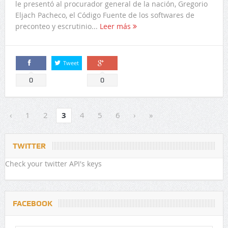
le presentó al procurador general de la nación, Gregorio
Eljach Pacheco, el Código Fuente de los softwares de
preconteo y escrutinio...
Leer más
Tweet
Comparte
Comparte
0
0
‹
1
2
3
4
5
6
›
»
TWITTER
Check your twitter API's keys
FACEBOOK