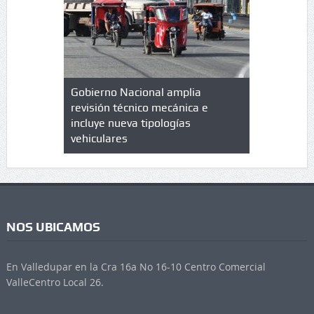
lazo de
Gobierno Nacional amplia
Qué es un 
trícula en
revisión técnico mecánica e
cuáles son
 UPC
incluye nueva tipologías
vehiculares
NOS UBICAMOS
En Valledupar en la Cra 16a No 16-10 Centro Comercial
ValleCentro Local 26.