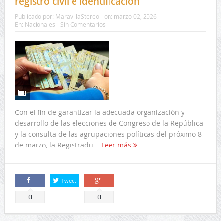
registro civil e identificación
Publicado por:
MaravillaStereo
on:
marzo 02, 2026
En:
Nacionales
Sin Comentarios
Con el fin de garantizar la adecuada organización y
desarrollo de las elecciones de Congreso de la República
y la consulta de las agrupaciones políticas del próximo 8
de marzo, la Registradu...
Leer más
Tweet
Comparte
Comparte
0
0