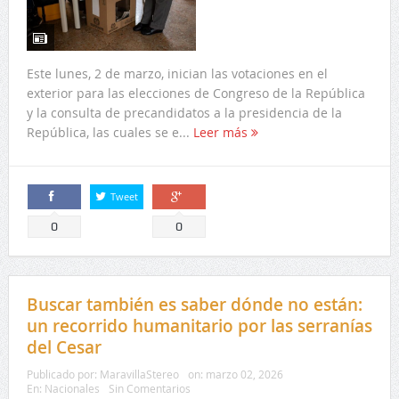
Este lunes, 2 de marzo, inician las votaciones en el
exterior para las elecciones de Congreso de la República
y la consulta de precandidatos a la presidencia de la
República, las cuales se e...
Leer más
Tweet
Comparte
Comparte
0
0
Buscar también es saber dónde no están:
un recorrido humanitario por las serranías
del Cesar
Publicado por:
MaravillaStereo
on:
marzo 02, 2026
En:
Nacionales
Sin Comentarios