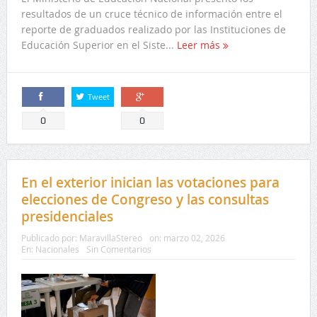
resultados de un cruce técnico de información entre el
reporte de graduados realizado por las Instituciones de
Educación Superior en el Siste...
Leer más
Tweet
Comparte
Comparte
0
0
En el exterior inician las votaciones para
elecciones de Congreso y las consultas
presidenciales
Publicado por:
MaravillaStereo
on:
marzo 02, 2026
En:
Nacionales
Sin Comentarios