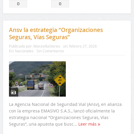
Comparte
Comparte
0
0
Ansv la estrategia “Organizaciones
Seguras, Vías Seguras”
Publicado por:
MaravillaStereo
on:
febrero 27, 2026
En:
Nacionales
Sin Comentarios
La Agencia Nacional de Seguridad Vial (Ansv), en alianza
con la empresa EMASIVO S.A.S., lanzó oficialmente la
estrategia nacional “Organizaciones Seguras, Vías
Seguras”, una apuesta que busc...
Leer más