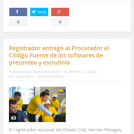
Tweet
Comparte
Comparte
0
0
Registrador entregó al Procurador el
Código Fuente de los softwares de
preconteo y escrutinio
Publicado por:
MaravillaStereo
on:
febrero 27, 2026
En:
Nacionales
Sin Comentarios
El registrador nacional del Estado Civil, Hernán Penagos,