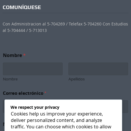
COMUNÍQUESE
Con Administracion al 5-704269 / Telefax 5-704260 Con Estudios
al 5-704444 / 5-713013
Nombre
*
Nombre
Apellidos
Correo electrónico
*
We respect your privacy
Cookies help us improve your experience,
deliver personalized content, and analyze
N
Newsletter Subscription
*
o
traffic. You can choose which cookies to allow