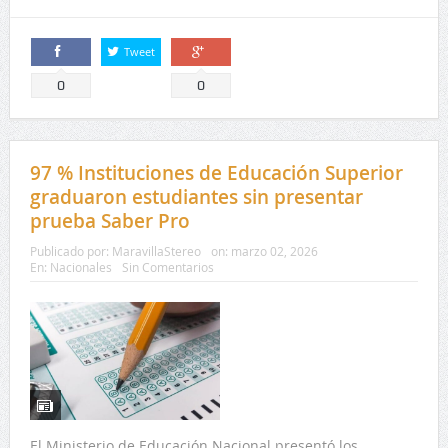
Tweet
Comparte
Comparte
0
0
97 % Instituciones de Educación Superior
graduaron estudiantes sin presentar
prueba Saber Pro
Publicado por:
MaravillaStereo
on:
marzo 02, 2026
En:
Nacionales
Sin Comentarios
El Ministerio de Educación Nacional presentó los