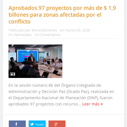
Aprobados 97 proyectos por más de $ 1,9
billones para zonas afectadas por el
conflicto
Publicado por:
MaravillaStereo
on:
marzo 03, 2026
En:
Nacionales
Sin Comentarios
En la sesión número 86 del Órgano Colegiado de
Administración y Decisión Paz (Ocado Paz), realizada en
el Departamento Nacional de Planeación (DNP), fueron
aprobados 97 proyectos con recurso...
Leer más
Tweet