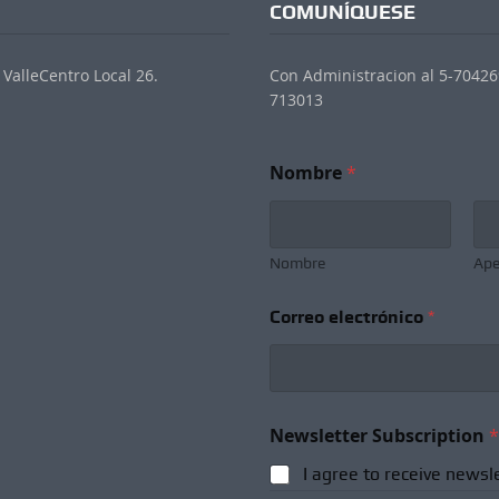
COMUNÍQUESE
ValleCentro Local 26.
Con Administracion al 5-704269
713013
Nombre
*
Nombre
Ape
Correo electrónico
*
N
Newsletter Subscription
*
e
w
I agree to receive newsl
s