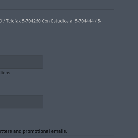
 / Telefax 5-704260 Con Estudios al 5-704444 / 5-
llidos
etters and promotional emails.