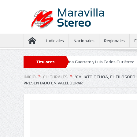
Judiciales
Nacionales
Regionales
E
aseguramiento contra Juliana Guerrero y Luis Carlos Gutiérrez
Titulares
Defens
INICIO
CULTURALES
‘CALIXTO OCHOA, EL FILÓSOF
PRESENTADO EN VALLEDUPAR