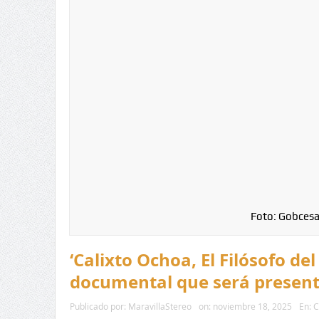
Foto: Gobcesa
‘Calixto Ochoa, El Filósofo de
documental que será present
Publicado por:
MaravillaStereo
on:
noviembre 18, 2025
En:
C