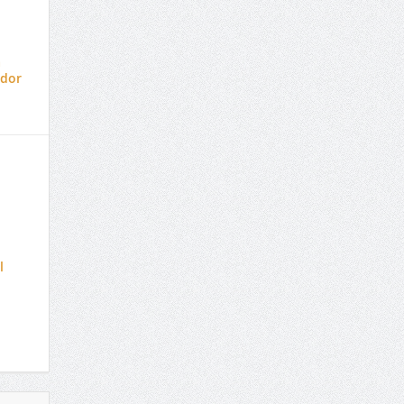
a
ador
l