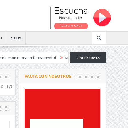
es
Salud
o humano fundamental
Maratón atendió a más de 38.000 jóvenes y pe
GMT-5 06:18
PAUTA CON NOSOTROS
's keys