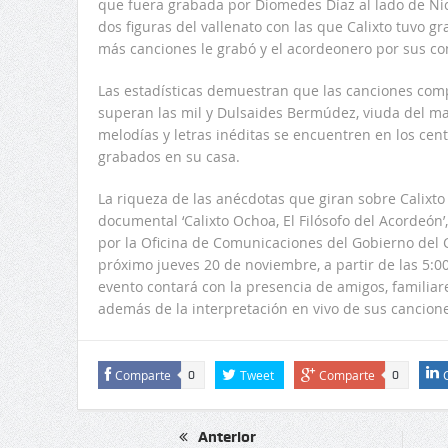
que fuera grabada por Diomedes Díaz al lado de Nico
dos figuras del vallenato con las que Calixto tuvo gr
más canciones le grabó y el acordeonero por sus con
Las estadísticas demuestran que las canciones com
superan las mil y Dulsaides Bermúdez, viuda del mae
melodías y letras inéditas se encuentren en los cent
grabados en su casa.
La riqueza de las anécdotas que giran sobre Calixt
documental ‘Calixto Ochoa, El Filósofo del Acordeón
por la Oficina de Comunicaciones del Gobierno del 
próximo jueves 20 de noviembre, a partir de las 5:00 
evento contará con la presencia de amigos, familiare
además de la interpretación en vivo de sus cancione
Comparte
Tweet
Comparte
0
0
Anterior