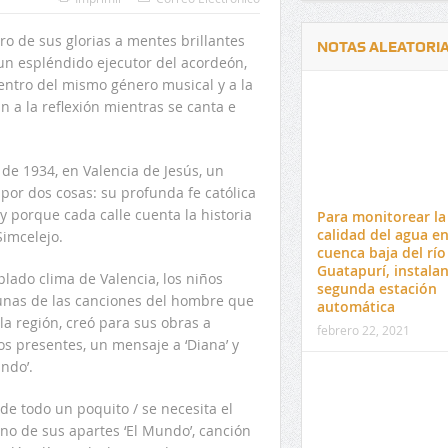
ro de sus glorias a mentes brillantes
NOTAS ALEATORI
un espléndido ejecutor del acordeón,
entro del mismo género musical y a la
an a la reflexión mientras se canta e
 de 1934, en Valencia de Jesús, un
Delwin Jiménez, nuevo Contralor
El 17 de enero vence pl
por dos cosas: su profunda fe católica
Departamental del Cesar
venta de pines para ma
y porque cada calle cuenta la historia
Para monitorear la
preuniversitario de la 
calidad del agua en
Simcelejo.
cuenca baja del río
Guatapurí, instala
plado clima de Valencia, los niños
segunda estación
gunas de las canciones del hombre que
automática
la región, creó para sus obras a
febrero 22, 2021
os presentes, un mensaje a ‘Diana’ y
ndo’.
e todo un poquito / se necesita el
uno de sus apartes ‘El Mundo’, canción