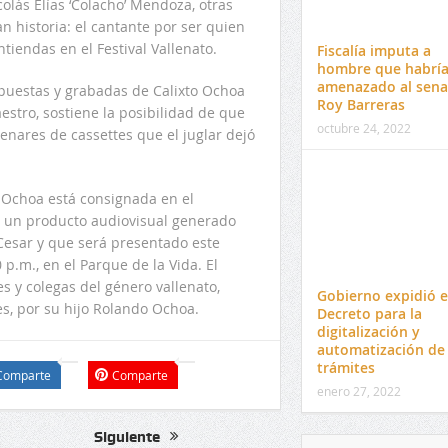
lás Elías ‘Colacho’ Mendoza, otras
an historia: el cantante por ser quien
tiendas en el Festival Vallenato.
Fiscalía imputa a
hombre que habrí
amenazado al sen
puestas y grabadas de Calixto Ochoa
Roy Barreras
stro, sostiene la posibilidad de que
octubre 24, 2022
enares de cassettes que el juglar dejó
o Ochoa está consignada en el
’, un producto audiovisual generado
Cesar y que será presentado este
p.m., en el Parque de la Vida. El
s y colegas del género vallenato,
Gobierno expidió e
s, por su hijo Rolando Ochoa.
Decreto para la
digitalización y
automatización de
trámites
Comparte
Comparte
enero 27, 2022
Siguiente