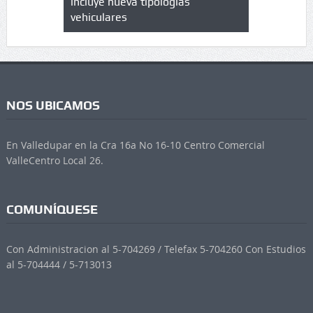
 UPC
incluye nueva tipologías
vehiculares
NOS UBICAMOS
En Valledupar en la Cra 16a No 16-10 Centro Comercial
ValleCentro Local 26.
COMUNÍQUESE
Con Administracion al 5-704269 / Telefax 5-704260 Con Estudios
al 5-704444 / 5-713013