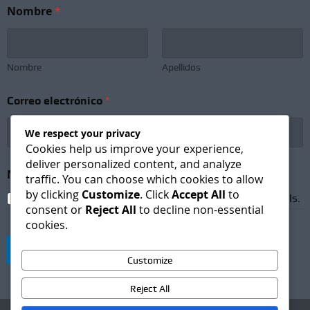
Nombre
*
Nombre
Apellidos
Correo electrónico
*
We respect your privacy
Cookies help us improve your experience,
deliver personalized content, and analyze
N
Newsletter Subscription
*
o
traffic. You can choose which cookies to allow
m
by clicking
Customize
. Click
Accept All
to
I agree to receive newsletters and promotional emails.
b
consent or
Reject All
to decline non-essential
r
cookies.
e
S
Suscribirse
u
Customize
b
s
Reject All
c
r