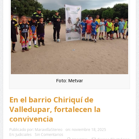
Foto: Metvar
En el barrio Chiriquí de
Valledupar, fortalecen la
convivencia
Publicado por:
MaravillaStereo
on:
noviembre 18, 2025
En:
Judiciales
Sin Comentarios