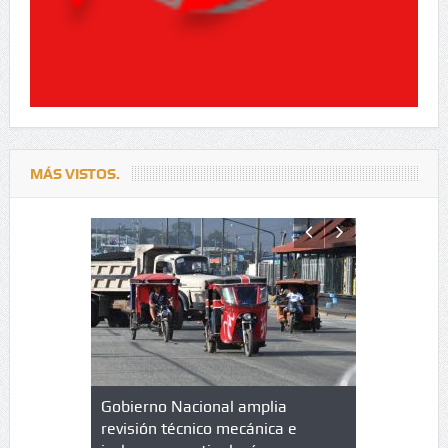
MÁS VISTOS.
lazo de
Gobierno Nacional amplia
Qué es un 
trícula en
revisión técnico mecánica e
cuáles son