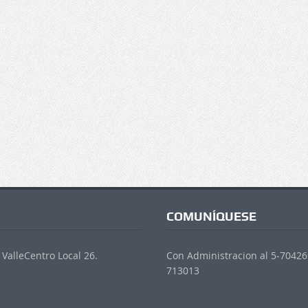
COMUNÍQUESE
ValleCentro Local 26.
Con Administracion al 5-704269
713013