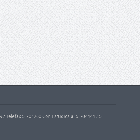
 / Telefax 5-704260 Con Estudios al 5-704444 / 5-