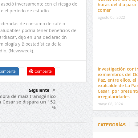
e asoció inversamente con el riesgo de
horas del día para
comer
e el periodo de estudio.
agosto 05, 2022
moderadas de consumo de café o
aludables podría tener beneficios de
ardiaca”, dijo en una declaración
iología y Bioestadística de la
udio. (Newsweek).
Investigación cont
Comparte
Comparte
exmiembros del O
Paz, entre ellos, el
exalcalde de La Pa
Siguiente
Cesar, por presunt
mbra de maíz transgénico
irregularidades
 Cesar se dispara un 152
mayo 08, 2024
%
CATEGORÍAS