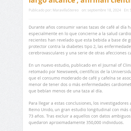
largo alcance’, afirman cientí
Publicado por:
MaravillaStereo
on:
septiembre 18, 2024
En:
Durante años consumir varias tazas de café al día h
especialmente en lo que concierne a la salud cardio
recientes han revelado que esta bebida a base de g
protector contra la diabetes tipo 2, las enfermedade
cerebrovasculares y una serie de otras afecciones c
En un nuevo estudio, publicado en el Journal of Cli
retomado por Newsweek, científicos de la Universi
que el consumo moderado de café y cafeína se asoci
menor de tener dos o más enfermedades cardiometa
que bebían menos de una taza al día.
Para llegar a estas conclusiones, los investigadores
Reino Unido, un gran estudio longitudinal con más d
73 años. Tras excluir a aquellos con datos ambiguos
quedaron aproximadamente 350,000 individuos.