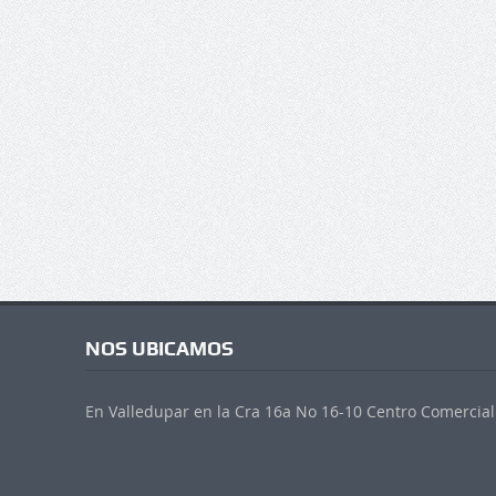
NOS UBICAMOS
En Valledupar en la Cra 16a No 16-10 Centro Comercial 