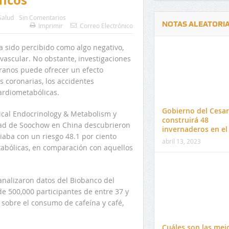
ficos
Salud
Sin Comentarios
NOTAS ALEATORI
Imprimir
Correo Electrónico
a sido percibido como algo negativo,
vascular. No obstante, investigaciones
ranos puede ofrecer un efecto
s coronarias, los accidentes
ardiometabólicas.
Delwin Jiménez, nuevo Contralor
El 17 de enero vence pl
Departamental del Cesar
venta de pines para ma
Gobierno del Cesar
nical Endocrinology & Metabolism y
preuniversitario de la 
construirá 48
dad de Soochow en China descubrieron
invernaderos en el
aba con un riesgo 48.1 por ciento
abril 13, 2023
bólicas, en comparación con aquellos
 analizaron datos del Biobanco del
e 500,000 participantes de entre 37 y
 sobre el consumo de cafeína y café,
Cuáles son las mej