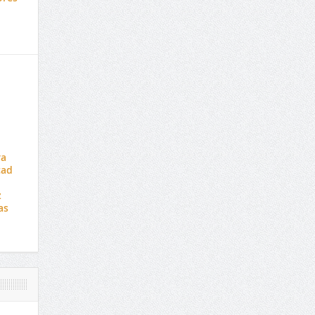
ra
cad
z
as