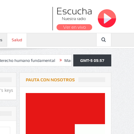
es
Salud
humano fundamental
Maratón atendió a más de 38.000 jóvenes y perso
GMT-5 05:57
PAUTA CON NOSOTROS
's keys