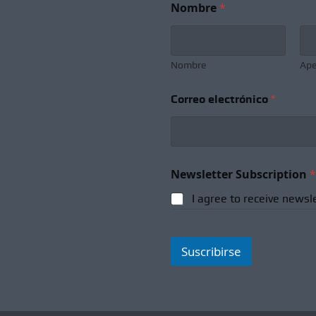
Nombre
*
Nombre
Ape
Correo electrónico
*
N
Newsletter Subscription
*
o
m
I agree to receive newsl
b
r
e
*
Suscribirse
N
o
m
b
r