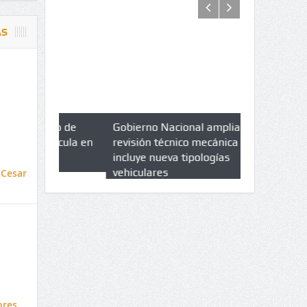
AS
azo de
Gobierno Nacional amplia
Qué es un 
trícula en
revisión técnico mecánica e
cuáles son 
UPC
incluye nueva tipologías
vehiculares
 Cesar
ores