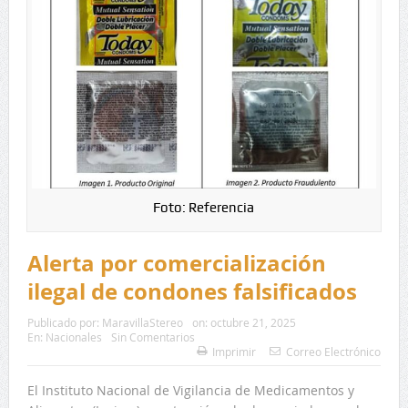
Foto: Referencia
Alerta por comercialización
ilegal de condones falsificados
Publicado por:
MaravillaStereo
on:
octubre 21, 2025
En:
Nacionales
Sin Comentarios
Imprimir
Correo Electrónico
El Instituto Nacional de Vigilancia de Medicamentos y