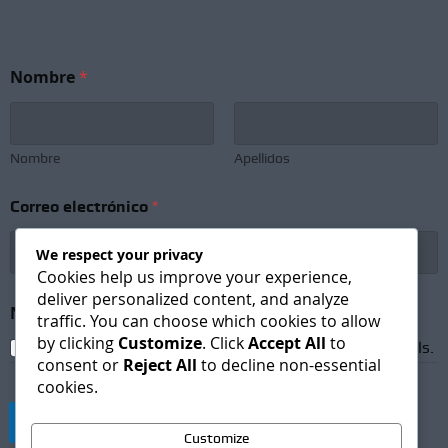
C
Nombre
*
o
r
r
e
o
Nombre
Apellidos
N
o
Correo electrónico
*
m
b
r
We respect your privacy
e
Cookies help us improve your experience,
S
deliver personalized content, and analyze
u
Newsletter Subscription
*
traffic. You can choose which cookies to allow
b
by clicking
Customize
. Click
Accept All
to
s
I agree to receive newsletters and promotional emails.
consent or
Reject All
to decline non-essential
c
cookies.
r
i
Suscribirse
p
Customize
t