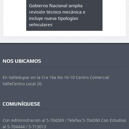
lazo de
Gobierno Nacional amplia
Qué es un 
trícula en
revisión técnico mecánica e
cuáles son
 UPC
incluye nueva tipologías
vehiculares
NOS UBICAMOS
En Valledupar en la Cra 16a No 16-10 Centro Comercial
ValleCentro Local 26.
COMUNÍQUESE
Con Administracion al 5-704269 / Telefax 5-704260 Con Estudios
al 5-704444 / 5-713013