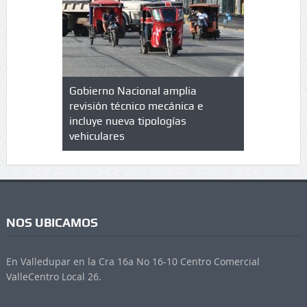
lazo de
Gobierno Nacional amplia
Qué es un 
trícula en
revisión técnico mecánica e
cuáles son
 UPC
incluye nueva tipologías
vehiculares
NOS UBICAMOS
En Valledupar en la Cra 16a No 16-10 Centro Comercial
ValleCentro Local 26.