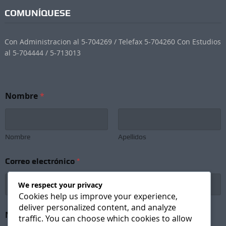
COMUNÍQUESE
Con Administracion al 5-704269 / Telefax 5-704260 Con Estudios
al 5-704444 / 5-713013
Nombre
*
Nombre
Apellidos
N
Correo electrónico
*
o
m
b
We respect your privacy
r
Cookies help us improve your experience,
e
deliver personalized content, and analyze
N
Newsletter Subscription
*
traffic. You can choose which cookies to allow
o