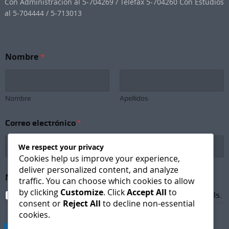
Con Administracion al 5-704269 / Telefax 5-704260 Con Estudios
al 5-704444 / 5-713013
Nombre
*
Nombre
Apellidos
*
Correo electrónico
*
*
N
e
We respect your privacy
w
Cookies help us improve your experience,
s
deliver personalized content, and analyze
l
Newsletter Subscription
*
traffic. You can choose which cookies to allow
e
by clicking
Customize
. Click
Accept All
to
t
I agree to receive newsletters and promotional emails.
t
consent or
Reject All
to decline non-essential
e
cookies.
r