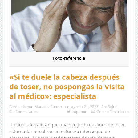
Foto-referencia
«Si te duele la cabeza después
de toser, no pospongas la visita
al médico»: especialista
Publicado por:
MaravillaStereo
on:
agosto 21, 2025
En:
Salud
Sin Comentarios
Imprimir
Correo Electrónico
Un dolor de cabeza que aparece justo después de toser,
estornudar o realizar un esfuerzo intenso puede