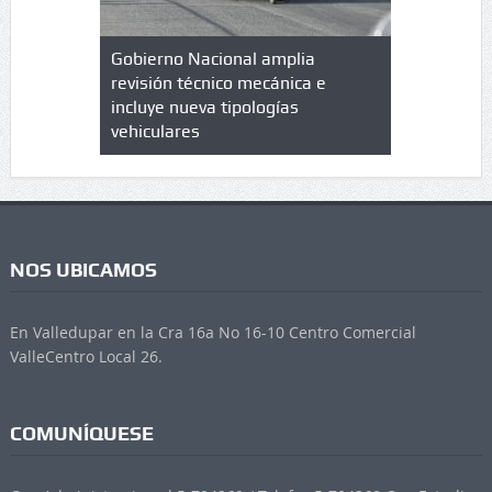
lazo de
Gobierno Nacional amplia
Qué es un 
trícula en
revisión técnico mecánica e
cuáles son
 UPC
incluye nueva tipologías
vehiculares
NOS UBICAMOS
En Valledupar en la Cra 16a No 16-10 Centro Comercial
ValleCentro Local 26.
COMUNÍQUESE