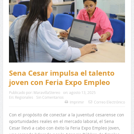
Sena Cesar impulsa el talento
joven con Feria Expo Empleo
Publicado por:
MaravillaStereo
on:
agosto 13, 2025
En:
Regionales
Sin Comentarios
Imprimir
Correo Electrónico
Con el propósito de conectar a la juventud cesarense con
oportunidades reales en el mercado laboral, el Sena
Cesar llevó a cabo con éxito la Feria Expo Empleo Joven,