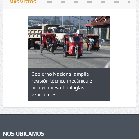
MÁS VISTOS.
lazo de
Gobierno Nacional amplia
Qué es un 
trícula en
revisión técnico mecánica e
cuáles son
 UPC
incluye nueva tipologías
vehiculares
NOS UBICAMOS