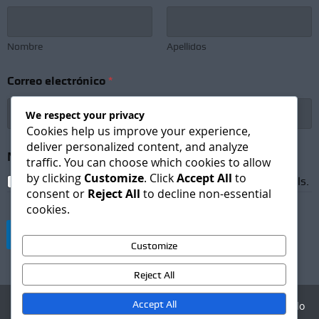
l
e
c
t
Nombre
Apellidos
r
ó
Correo electrónico
*
n
i
c
We respect your privacy
o
Cookies help us improve your experience,
e
deliver personalized content, and analyze
l
Newsletter Subscription
*
traffic. You can choose which cookies to allow
e
by clicking
Customize
. Click
Accept All
to
c
I agree to receive newsletters and promotional emails.
consent or
Reject All
to decline non-essential
t
cookies.
r
ó
Suscribirse
n
Customize
i
c
Reject All
o
Accept All
Agencia Digital - Desarrollo