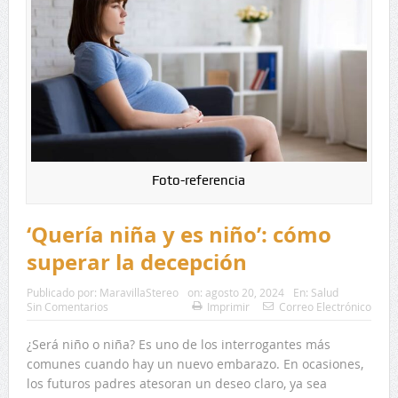
Foto-referencia
‘Quería niña y es niño’: cómo
superar la decepción
Publicado por:
MaravillaStereo
on:
agosto 20, 2024
En:
Salud
Sin Comentarios
Imprimir
Correo Electrónico
¿Será niño o niña? Es uno de los interrogantes más
comunes cuando hay un nuevo embarazo. En ocasiones,
los futuros padres atesoran un deseo claro, ya sea