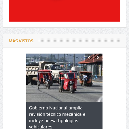
MÁS VISTOS.
lazo de
Gobierno Nacional amplia
Qué es un 
trícula en
revisión técnico mecánica e
cuáles son
 UPC
incluye nueva tipologías
vehiculares