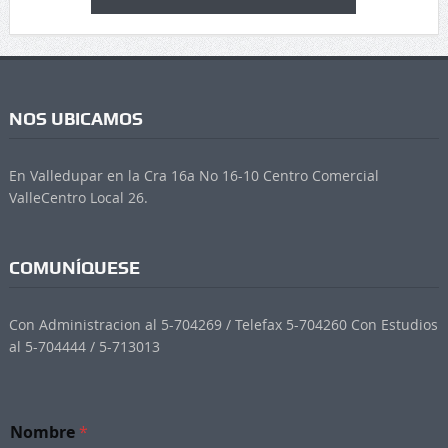
NOS UBICAMOS
En Valledupar en la Cra 16a No 16-10 Centro Comercial
ValleCentro Local 26.
COMUNÍQUESE
Con Administracion al 5-704269 / Telefax 5-704260 Con Estudios
al 5-704444 / 5-713013
*
Nombre
*
e