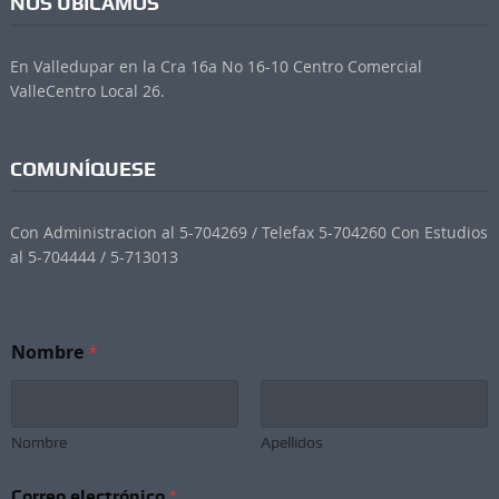
NOS UBICAMOS
En Valledupar en la Cra 16a No 16-10 Centro Comercial
ValleCentro Local 26.
COMUNÍQUESE
Con Administracion al 5-704269 / Telefax 5-704260 Con Estudios
al 5-704444 / 5-713013
S
Nombre
*
u
b
s
c
r
Nombre
Apellidos
i
p
Correo electrónico
*