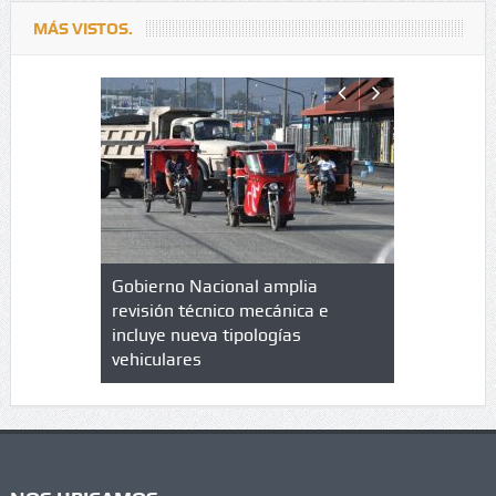
MÁS VISTOS.
lazo de
Gobierno Nacional amplia
Qué es un 
trícula en
revisión técnico mecánica e
cuáles son
 UPC
incluye nueva tipologías
vehiculares