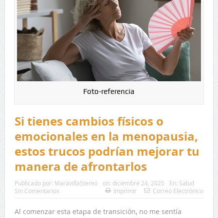
Foto-referencia
Si tienes cambios físicos o
emocionales en la menopausia,
estos trucos podrían mejorar tu
manera de afrontarlos
Publicado por:
MaravillaStereo
on:
diciembre 24, 2025
En:
Salud
Sin Comentarios
Imprimir
Correo Electrónico
Al comenzar esta etapa de transición, no me sentía