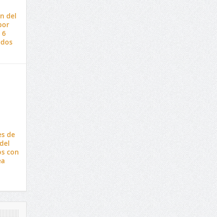
n del
por
 6
ados
es de
del
os con
ea