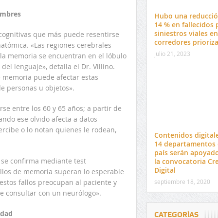
ombres
Hubo una reducció
14 % en fallecidos 
siniestros viales en
cognitivas que más puede resentirse
corredores prioriz
natómica. «Las regiones cerebrales
julio 21, 2023
 la memoria se encuentran en el lóbulo
el lenguaje», detalla el Dr. Villino.
e memoria puede afectar estas
de personas u objetos».
e entre los 60 y 65 años; a partir de
uando ese olvido afecta a datos
ercibe o lo notan quienes le rodean,
Contenidos digital
14 departamentos 
país serán apoyad
e se confirma mediante test
la convocatoria Cr
Digital
allos de memoria superan lo esperable
septiembre 18, 2020
 estos fallos preocupan al paciente y
e consultar con un neurólogo».
edad
CATEGORÍAS