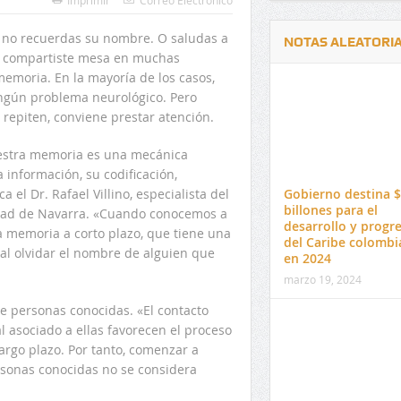
Imprimir
Correo Electrónico
a no recuerdas su nombre. O saludas a
NOTAS ALEATORI
n compartiste mesa en muchas
emoria. En la mayoría de los casos,
ingún problema neurológico. Pero
 repiten, conviene prestar atención.
uestra memoria es una mecánica
Delwin Jiménez, nuevo Contralor
El 17 de enero vence pl
 información, su codificación,
Departamental del Cesar
venta de pines para ma
Gobierno destina $
el Dr. Rafael Villino, especialista del
preuniversitario de la 
billones para el
idad de Navarra. «Cuando conocemos a
desarrollo y progr
 memoria a corto plazo, que tiene una
del Caribe colomb
al olvidar el nombre de alguien que
en 2024
marzo 19, 2024
e personas conocidas. «El contacto
l asociado a ellas favorecen el proceso
argo plazo. Por tanto, comenzar a
rsonas conocidas no se considera