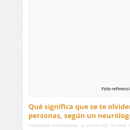
Foto-referenci
Qué significa que se te olvid
personas, según un neurólog
Publicado por:
MaravillaStereo
on:
julio 28, 2025
En:
Salud