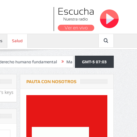
es
Salud
ano fundamental
Maratón atendió a más de 38.000 jóvenes y persona
GMT-5 07:03
PAUTA CON NOSOTROS
's keys