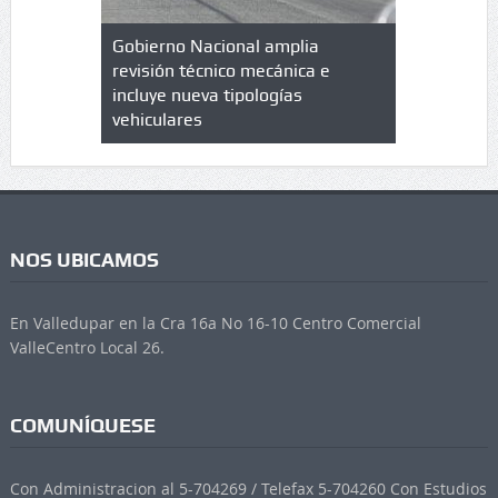
lazo de
Gobierno Nacional amplia
Qué es un 
trícula en
revisión técnico mecánica e
cuáles son
 UPC
incluye nueva tipologías
vehiculares
NOS UBICAMOS
En Valledupar en la Cra 16a No 16-10 Centro Comercial
ValleCentro Local 26.
COMUNÍQUESE
Con Administracion al 5-704269 / Telefax 5-704260 Con Estudios