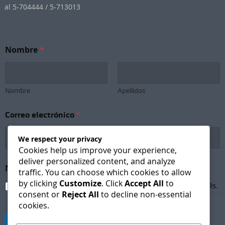
al 5-704444 / 5-713013
C
Nombre
*
o
r
r
e
o
Nombre
Apellidos
*
*
Correo electrónico
*
We respect your privacy
Cookies help us improve your experience,
deliver personalized content, and analyze
Newsletter Subscription
*
traffic. You can choose which cookies to allow
by clicking
Customize
. Click
Accept All
to
I agree to receive newsletters and promotional emails.
consent or
Reject All
to decline non-essential
cookies.
Suscribirse