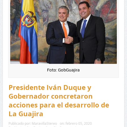
Foto: GobGuajira
Presidente Iván Duque y
Gobernador concretaron
acciones para el desarrollo de
La Guajira
Publicado por:
MaravillaStereo
on:
febrero 05, 2020