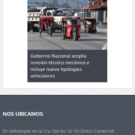
lazo de
Gobierno Nacional amplia
Qué es un 
trícula en
revisión técnico mecánica e
cuáles son
 UPC
incluye nueva tipologías
vehiculares
NOS UBICAMOS
En Valledupar en la Cra 16a No 16-10 Centro Comercial