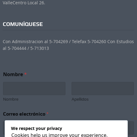
ValleCentro Local 26.
COMUNÍQUESE
Con Administracion al 5-704269 / Telefax 5-704260 Con Estudios
al 5-704444 / 5-713013
Nombre
*
Nombre
Apellidos
C
Correo electrónico
*
o
r
r
We respect your privacy
e
Cookies help us improve your experience,