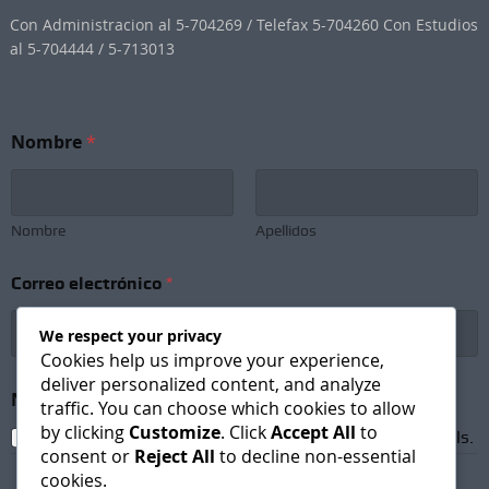
Con Administracion al 5-704269 / Telefax 5-704260 Con Estudios
al 5-704444 / 5-713013
Nombre
*
Nombre
Apellidos
Correo electrónico
*
We respect your privacy
Cookies help us improve your experience,
deliver personalized content, and analyze
e
Newsletter Subscription
*
l
traffic. You can choose which cookies to allow
e
by clicking
Customize
. Click
Accept All
to
I agree to receive newsletters and promotional emails.
c
consent or
Reject All
to decline non-essential
t
cookies.
r