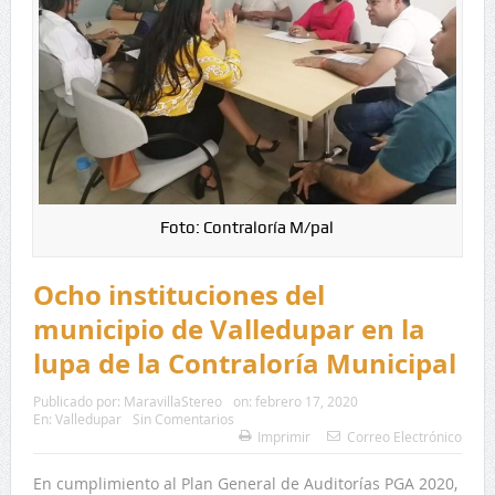
Foto: Contraloría M/pal
Ocho instituciones del
municipio de Valledupar en la
lupa de la Contraloría Municipal
Publicado por:
MaravillaStereo
on:
febrero 17, 2020
En:
Valledupar
Sin Comentarios
Imprimir
Correo Electrónico
En cumplimiento al Plan General de Auditorías PGA 2020,