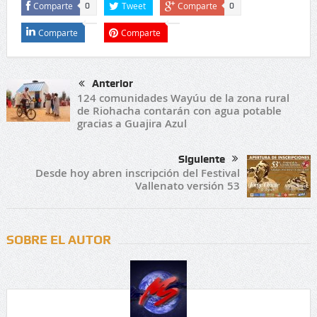
Comparte
Tweet
Comparte
0
0
Comparte
Comparte
Anterior
124 comunidades Wayúu de la zona rural
de Riohacha contarán con agua potable
gracias a Guajira Azul
Siguiente
Desde hoy abren inscripción del Festival
Vallenato versión 53
SOBRE EL AUTOR