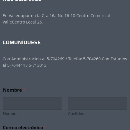
En Valledupar en la Cra 16a No 16-10 Centro Comercial
ValleCentro Local 26.
COMUNÍQUESE
Con Administracion al 5-704269 / Telefax 5-704260 Con Estudios
al 5-704444 / 5-713013
N
Nombre
*
o
m
b
r
e
Nombre
Apellidos
*
e
Correo electrónico
*
l