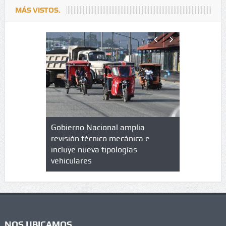
MÁS VISTOS.
lazo de
Gobierno Nacional amplia
Qué es un 
trícula en
revisión técnico mecánica e
cuáles son
 UPC
incluye nueva tipologías
vehiculares
NOS UBICAMOS