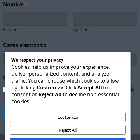
Nombre
*
Nombre
Apellidos
Correo electrónico
*
We respect your privacy
Cookies help us improve your experience,
deliver personalized content, and analyze
*
Newsletter Subscription
*
N
traffic. You can choose which cookies to allow
e
by clicking
Customize
. Click
Accept All
to
I agree to receive newsletters and promotional emails.
w
consent or
Reject All
to decline non-essential
s
cookies.
l
e
Suscribirse
t
Customize
t
e
Reject All
r
C