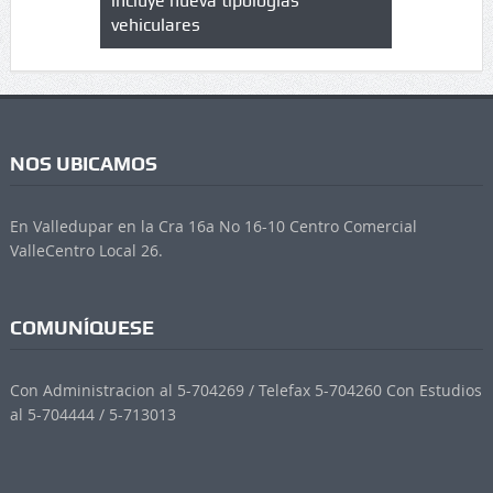
 UPC
incluye nueva tipologías
vehiculares
NOS UBICAMOS
En Valledupar en la Cra 16a No 16-10 Centro Comercial
ValleCentro Local 26.
COMUNÍQUESE
Con Administracion al 5-704269 / Telefax 5-704260 Con Estudios
al 5-704444 / 5-713013