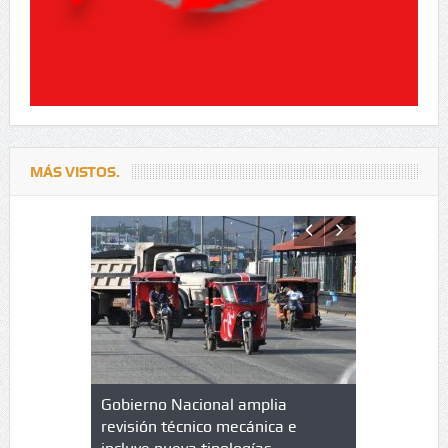
MÁS VISTOS.
lazo de
Gobierno Nacional amplia
Qué es un 
trícula en
revisión técnico mecánica e
cuáles son