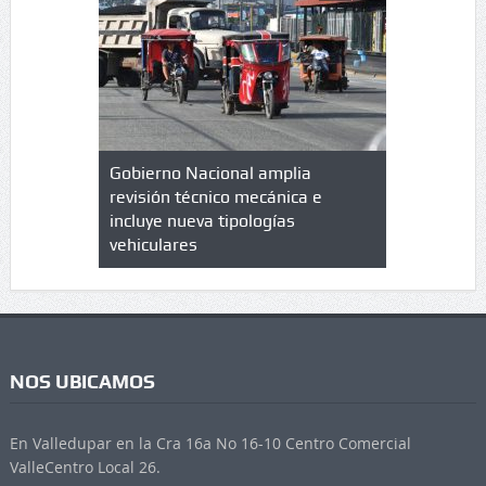
lazo de
Gobierno Nacional amplia
Qué es un 
trícula en
revisión técnico mecánica e
cuáles son
 UPC
incluye nueva tipologías
vehiculares
NOS UBICAMOS
En Valledupar en la Cra 16a No 16-10 Centro Comercial
ValleCentro Local 26.