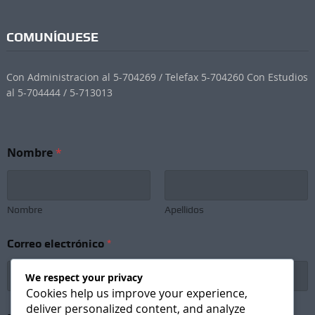
COMUNÍQUESE
Con Administracion al 5-704269 / Telefax 5-704260 Con Estudios
al 5-704444 / 5-713013
Nombre
*
Nombre
Apellidos
Correo electrónico
*
We respect your privacy
Cookies help us improve your experience,
deliver personalized content, and analyze
N