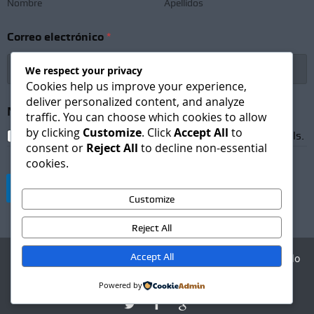
Nombre
Apellidos
S
Correo electrónico
*
u
b
s
We respect your privacy
c
Cookies help us improve your experience,
r
deliver personalized content, and analyze
i
Newsletter Subscription
*
traffic. You can choose which cookies to allow
p
by clicking
Customize
. Click
Accept All
to
t
I agree to receive newsletters and promotional emails.
i
consent or
Reject All
to decline non-essential
o
cookies.
n
N
Suscribirse
o
Customize
m
b
Reject All
r
e
Accept All
Agencia Digital - Desarrollo
*
web
Powered by