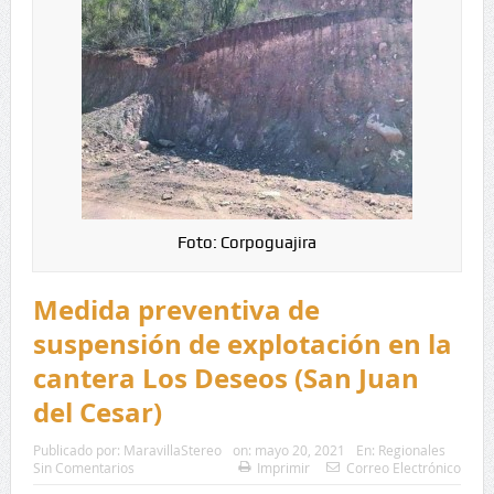
Foto: Corpoguajira
Medida preventiva de
suspensión de explotación en la
cantera Los Deseos (San Juan
del Cesar)
Publicado por:
MaravillaStereo
on:
mayo 20, 2021
En:
Regionales
Sin Comentarios
Imprimir
Correo Electrónico