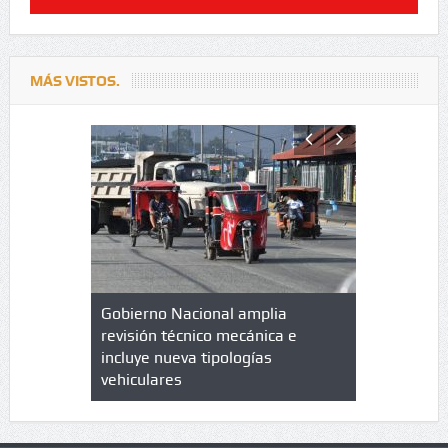
MÁS VISTOS.
lazo de
Gobierno Nacional amplia
Qué es un 
trícula en
revisión técnico mecánica e
cuáles son
 UPC
incluye nueva tipologías
vehiculares