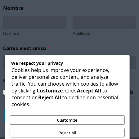
C
Nombre
*
o
r
r
e
o
Nombre
Apellidos
S
u
Correo electrónico
*
b
s
c
We respect your privacy
r
Cookies help us improve your experience,
i
deliver personalized content, and analyze
p
Newsletter Subscription
*
traffic. You can choose which cookies to allow
t
by clicking
Customize
. Click
Accept All
to
i
I agree to receive newsletters and promotional emails.
consent or
Reject All
to decline non-essential
o
cookies.
n
N
Suscribirse
o
Customize
m
b
Reject All
r