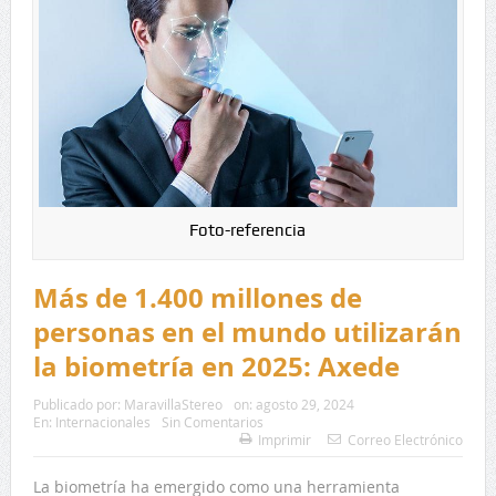
Foto-referencia
Más de 1.400 millones de
personas en el mundo utilizarán
la biometría en 2025: Axede
Publicado por:
MaravillaStereo
on:
agosto 29, 2024
En:
Internacionales
Sin Comentarios
Imprimir
Correo Electrónico
La biometría ha emergido como una herramienta