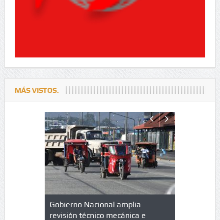
MÁS VISTOS.
lazo de
Gobierno Nacional amplia
Qué es un 
trícula en
revisión técnico mecánica e
cuáles son