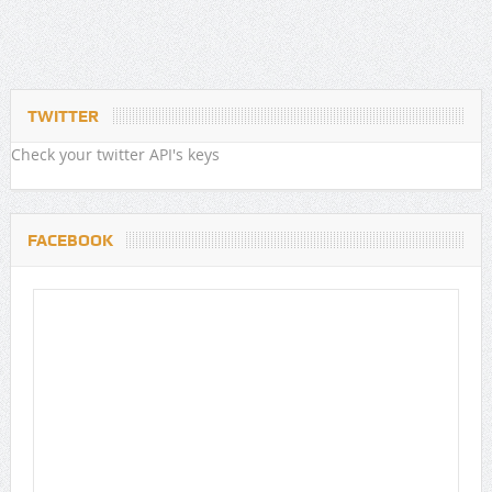
TWITTER
Check your twitter API's keys
FACEBOOK