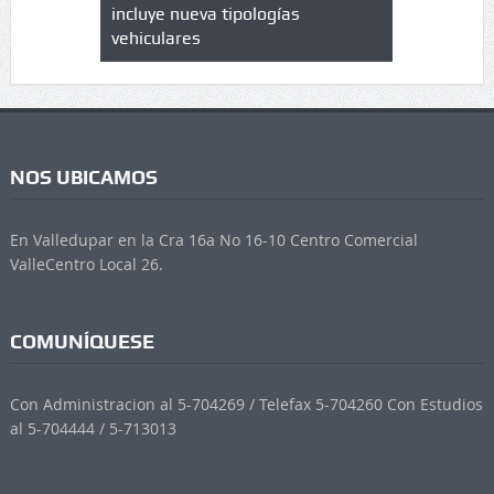
 UPC
incluye nueva tipologías
vehiculares
NOS UBICAMOS
En Valledupar en la Cra 16a No 16-10 Centro Comercial
ValleCentro Local 26.
COMUNÍQUESE
Con Administracion al 5-704269 / Telefax 5-704260 Con Estudios
al 5-704444 / 5-713013