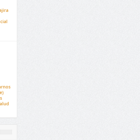
ajira
cial
arnos
e)
s
salud