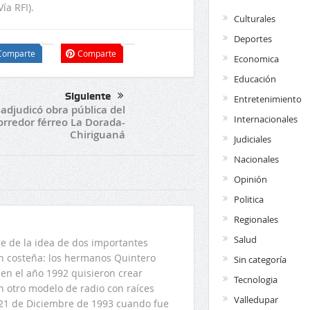
ía RFI).
Culturales
Deportes
Comparte
Comparte
Economica
Educación
Siguiente
Entretenimiento
adjudicó obra pública del
Internacionales
orredor férreo La Dorada-
Chiriguaná
Judiciales
Nacionales
Opinión
Politica
Regionales
Salud
 de la idea de dos importantes
ón costeña: los hermanos Quintero
Sin categoría
en el año 1992 quisieron crear
Tecnologia
n otro modelo de radio con raíces
Valledupar
l 21 de Diciembre de 1993 cuando fue