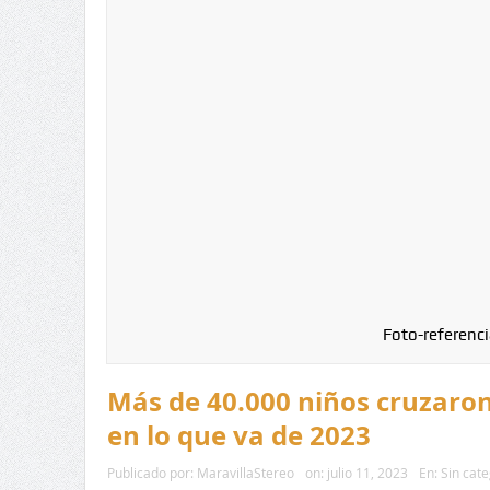
Foto-referenci
Más de 40.000 niños cruzaron 
en lo que va de 2023
Publicado por:
MaravillaStereo
on:
julio 11, 2023
En:
Sin cate