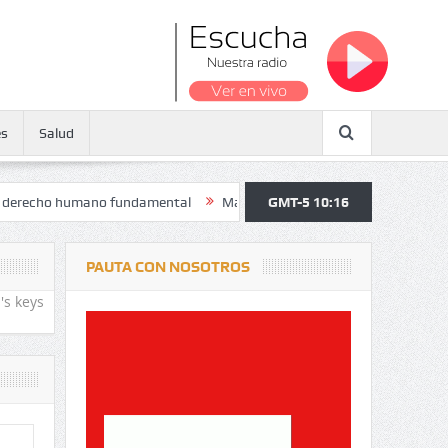
es
Salud
humano fundamental
Maratón atendió a más de 38.000 jóvenes y pers
GMT-5 10:16
PAUTA CON NOSOTROS
's keys