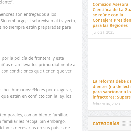
lante”.
Comisión Asesora
Científica de La Gu
menores son entregados a los
se reúne con la
Consejera Presiden
 Sin embargo, si sobreviven al trayecto,
para las Regiones
ue no siempre están preparadas para
julio 21, 2025
por la policía de frontera, y esta
s niños eran llevados primordialmente a
 con condiciones que tienen que ver
La reforma debe d
dientes (no de lech
rechos humanos: “No es por exagerar,
para sancionar a lo
ue están en conflicto con la ley, los
infractores: Super
febrero 06, 2023
temporales, con ambiente familiar,
 familiar les recoja. Sin embargo,
CATEGORÍAS
diciones necesarias en sus países de