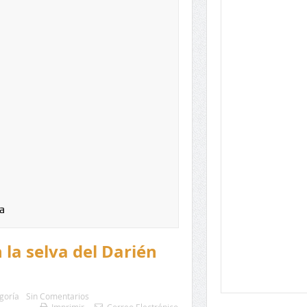
a
la selva del Darién
goría
Sin Comentarios