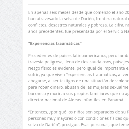
En apenas seis meses desde que comenzó el año 20
han atravesado la selva de Darién, frontera natur
conflictos, desastres naturales y pobreza. La cifra,
años precedentes, fue presentada por el Servicio 
“Experiencias traumáticas”
Procedentes de países latinoamericanos, pero tambi
travesía peligrosa, llena de ríos caudalosos, paisaje
riesgo físico es evidente, pero igual de importante 
sufrir, ya que viven “experiencias traumáticas, al ve
ahogarse, al ser testigos de una situación de viole
para robar dinero, abusan de las mujeres sexualment
barranco y morir, a sus propios familiares que no a
director nacional de Aldeas Infantiles en Panamá.
“Entonces, ¿por qué los niños son separados de su f
personas muy mayores o con condiciones físicas que
selva de Darién”, prosigue. Esas personas, que teme