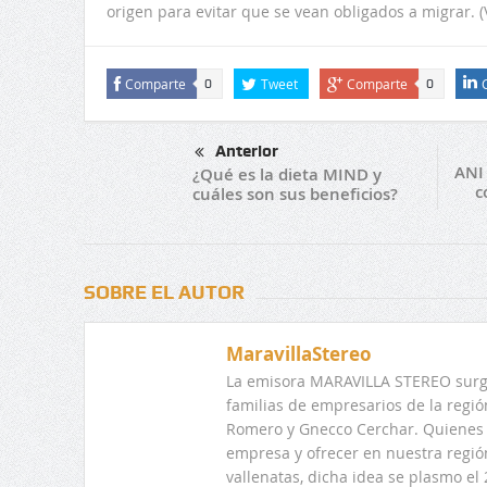
origen para evitar que se vean obligados a migrar. (V
Comparte
Tweet
Comparte
0
0
Anterior
ANI 
¿Qué es la dieta MIND y
c
cuáles son sus beneficios?
SOBRE EL AUTOR
MaravillaStereo
La emisora MARAVILLA STEREO surge
familias de empresarios de la regi
Romero y Gnecco Cerchar. Quienes 
empresa y ofrecer en nuestra regió
vallenatas, dicha idea se plasmo e