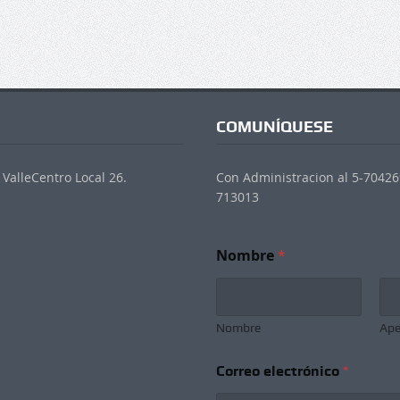
COMUNÍQUESE
ValleCentro Local 26.
Con Administracion al 5-704269
713013
Nombre
*
Nombre
Ape
S
Correo electrónico
*
u
b