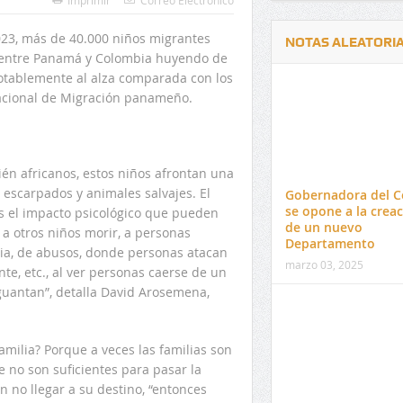
Imprimir
Correo Electrónico
23, más de 40.000 niños migrantes
NOTAS ALEATORI
al entre Panamá y Colombia huyendo de
 notablemente al alza comparada con los
Nacional de Migración panameño.
Delwin Jiménez, nuevo Contralor
El 17 de enero vence pl
én africanos, estos niños afrontan una
Departamental del Cesar
venta de pines para ma
s escarpados y animales salvajes. El
Gobernadora del C
preuniversitario de la 
se opone a la crea
es el impacto psicológico que pueden
de un nuevo
r a otros niños morir, a personas
Departamento
ncia, de abusos, donde personas atacan
marzo 03, 2025
e, etc., al ver personas caerse de un
guantan”, detalla David Arosemena,
amilia? Porque a veces las familias son
 no son suficientes para pasar la
n no llegar a su destino, “entonces