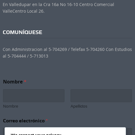
En Valledupar en la Cra 16a No 16-10 Centro Comercial
ValleCentro Local 26.
COMUNÍQUESE
Con Administracion al 5-704269 / Telefax 5-704260 Con Estudios
al 5-704444 / 5-713013
Nombre
*
Nombre
Apellidos
e
Correo electrónico
*
l
e
c