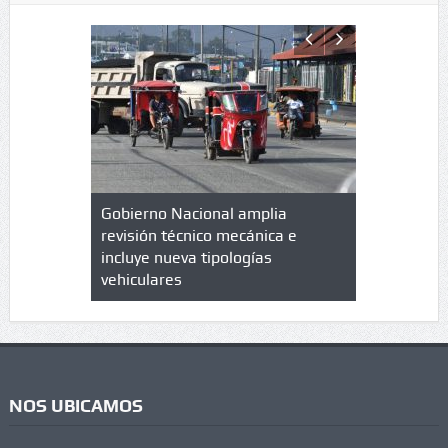
lazo de
Gobierno Nacional amplia
Qué es un 
trícula en
revisión técnico mecánica e
cuáles son
 UPC
incluye nueva tipologías
vehiculares
NOS UBICAMOS