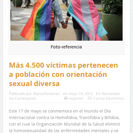
Foto-referencia
Más 4.500 víctimas pertenecen
a población con orientación
sexual diversa
Publicado por:
MaravillaStereo
on:
mayo 16, 2022
En:
Nacionales
Sin Comentarios
Imprimir
Correo Electrónico
Este 17 de mayo se conmemora en el mundo el Día
Internacional contra la Homofobia, Transfobia y Bifobia,
con el cual la Organización Mundial de la Salud eliminó
la homosexualidad de las enfermedades mentales y se