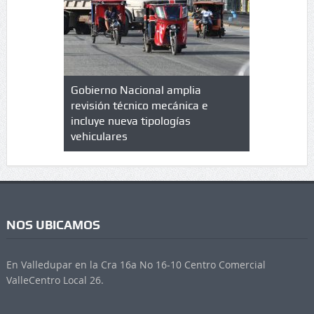
lazo de
Gobierno Nacional amplia
Qué es un 
trícula en
revisión técnico mecánica e
cuáles son
 UPC
incluye nueva tipologías
vehiculares
NOS UBICAMOS
En Valledupar en la Cra 16a No 16-10 Centro Comercial
ValleCentro Local 26.