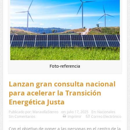
Foto-referencia
Lanzan gran consulta nacional
para acelerar la Transición
Energética Justa
Publicado por:
MaravillaStereo
on:
julio 17, 2025
En:
Nacionales
Sin Comentarios
Imprimir
Correo Electrónico
Con el objetivo de poner a las personas en el centro de la