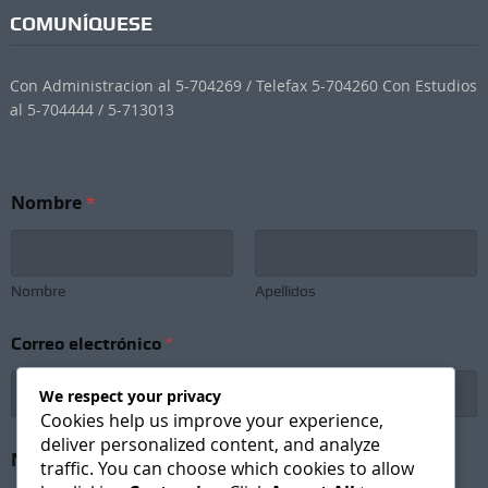
COMUNÍQUESE
Con Administracion al 5-704269 / Telefax 5-704260 Con Estudios
al 5-704444 / 5-713013
Nombre
*
Nombre
Apellidos
S
Correo electrónico
*
u
b
s
We respect your privacy
c
Cookies help us improve your experience,
r
deliver personalized content, and analyze
i
Newsletter Subscription
*
traffic. You can choose which cookies to allow
p