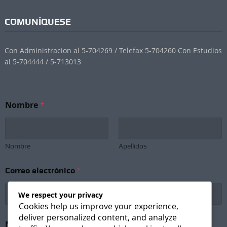
COMUNÍQUESE
Con Administracion al 5-704269 / Telefax 5-704260 Con Estudios
al 5-704444 / 5-713013
N
Nombre
*
o
m
b
r
e
Nombre
Apellidos
*
N
Correo electrónico
*
e
w
s
We respect your privacy
l
Cookies help us improve your experience,
e
deliver personalized content, and analyze
t
Newsletter Subscription
*