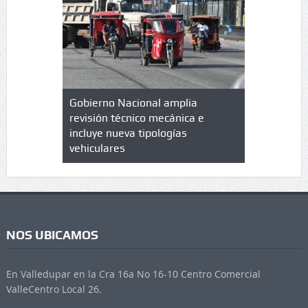
lazo de
Gobierno Nacional amplia
Qué es un 
trícula en
revisión técnico mecánica e
cuáles son
 UPC
incluye nueva tipologías
vehiculares
NOS UBICAMOS
En Valledupar en la Cra 16a No 16-10 Centro Comercial
ValleCentro Local 26.