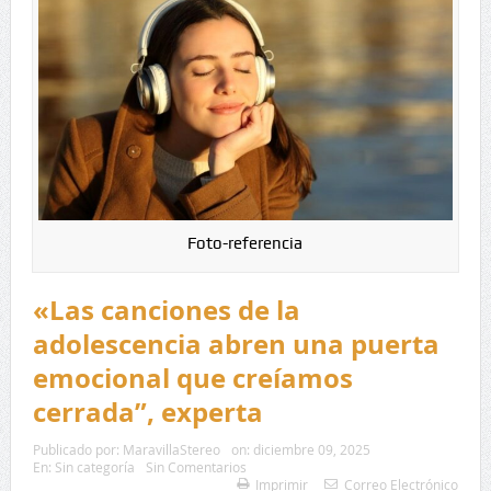
Foto-referencia
«Las canciones de la
adolescencia abren una puerta
emocional que creíamos
cerrada”, experta
Publicado por:
MaravillaStereo
on:
diciembre 09, 2025
En:
Sin categoría
Sin Comentarios
Imprimir
Correo Electrónico