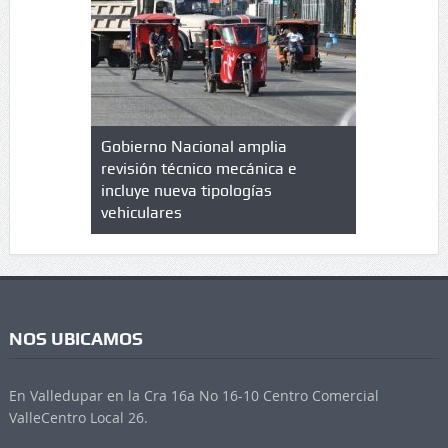
lazo de
Gobierno Nacional amplia
Qué es un 
trícula en
revisión técnico mecánica e
cuáles son
 UPC
incluye nueva tipologías
vehiculares
NOS UBICAMOS
En Valledupar en la Cra 16a No 16-10 Centro Comercial
ValleCentro Local 26.