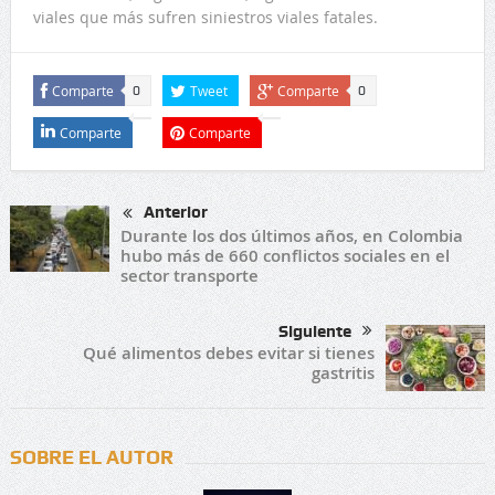
viales que más sufren siniestros viales fatales.
Comparte
Tweet
Comparte
0
0
Comparte
Comparte
Anterior
Durante los dos últimos años, en Colombia
hubo más de 660 conflictos sociales en el
sector transporte
Siguiente
Qué alimentos debes evitar si tienes
gastritis
SOBRE EL AUTOR