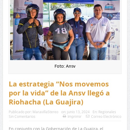
Foto: Ansv
La estrategia “Nos movemos
por la vida” de la Ansv llegó a
Riohacha (La Guajira)
Publicado por:
MaravillaStereo
on:
junio 13, 2024
En:
Regionales
Sin Comentarios
Imprimir
Correo Electrónico
En conjunto con la Gobernación de La Guajira, el