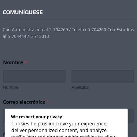
COMUNÍQUESE
Con Administracion al 5-704269 / Telefax 5-704260 Con Estudios
al 5-704444 / 5-713013
Nombre
*
Nombre
Apellidos
Correo electrónico
*
We respect your privacy
Cookies help us improve your experience,
deliver personalized content, and analyze
C
Newsletter Subscription
*
o
traffic. You can choose which cookies to allow