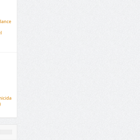
alance
l
icida
)