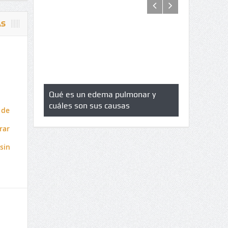
AS
lia
Qué es un edema pulmonar y
Delwin Jimé
ca e
cuáles son sus causas
Departament
 de
s
rar
sin