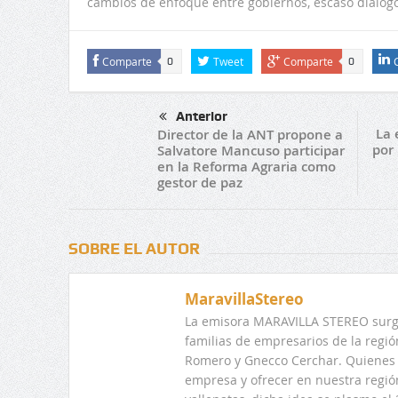
cambios de enfoque entre gobiernos, escaso diálogo,
Comparte
Tweet
Comparte
0
0
Anterior
La 
Director de la ANT propone a
por 
Salvatore Mancuso participar
en la Reforma Agraria como
gestor de paz
SOBRE EL AUTOR
MaravillaStereo
La emisora MARAVILLA STEREO surge
familias de empresarios de la regi
Romero y Gnecco Cerchar. Quienes 
empresa y ofrecer en nuestra regió