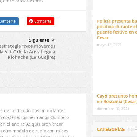
 entre otros factores.
Policía presenta b
Comparte
Comparte
positivo durante el
puente festivo en e
Cesar
Siguiente
mayo 18, 2021
estrategia “Nos movemos
la vida” de la Ansv llegó a
Riohacha (La Guajira)
Cayó presunto hom
en Bosconia (Cesar
diciembre 10, 2021
 de la idea de dos importantes
ón costeña: los hermanos Quintero
en el año 1992 quisieron crear
CATEGORÍAS
n otro modelo de radio con raíces