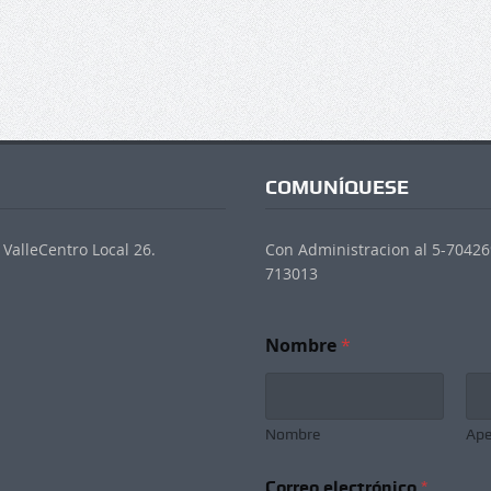
COMUNÍQUESE
ValleCentro Local 26.
Con Administracion al 5-704269
713013
Nombre
*
Nombre
Ape
N
Correo electrónico
*