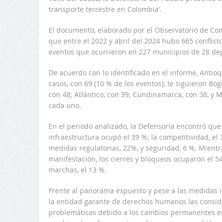
transporte terrestre en Colombia’.
El documento, elaborado por el Observatorio de Confl
que entre el 2022 y abril del 2024 hubo 665 conflicto
eventos que ocurrieron en 227 municipios de 28 de
De acuerdo con lo identificado en el informe, Anti
casos, con 69 (10 % de los eventos); le siguieron Bog
Delwin Jiménez, nuevo Contralor
con 48; Atlántico, con 39; Cundinamarca, con 38, y 
Departamental del Cesar
cada uno.
En el periodo analizado, la Defensoría encontró que
infraestructura ocupó el 39 %; la competitividad, el 
medidas regulatorias, 22%, y seguridad, 6 %. Mientr
manifestación, los cierres y bloqueos ocuparon el 54
marchas, el 13 %.
Frente al panorama expuesto y pese a las medidas 
la entidad garante de derechos humanos las conside
problemáticas debido a los cambios permanentes en