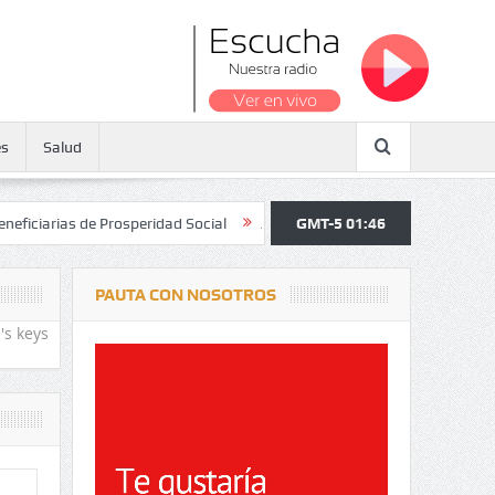
es
Salud
s de Prosperidad Social
Al corregimiento de La Loma de Calenturas, C
GMT-5 01:46
PAUTA CON NOSOTROS
's keys