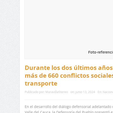
Foto-referenci
Durante los dos últimos año
más de 660 conflictos sociales
transporte
Publicado por:
MaravillaStereo
on:
junio 13, 2024
En:
Nacion
En el desarrollo del diálogo defensorial adelantado 
Valle del Cauca, la Defensoría del Pueblo presentó el