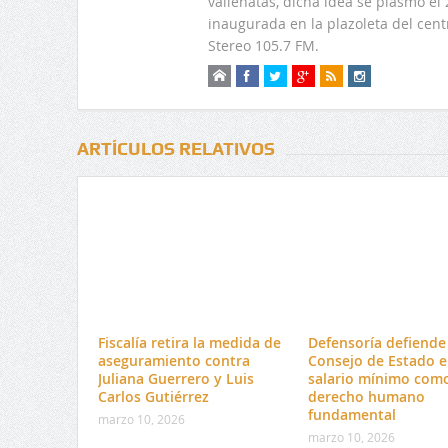
vallenatas, dicha idea se plasmo e
inaugurada en la plazoleta del centr
Stereo 105.7 FM.
ARTÍCULOS RELATIVOS
Fiscalía retira la medida de
Defensoría defiende 
aseguramiento contra
Consejo de Estado e
Juliana Guerrero y Luis
salario mínimo com
Carlos Gutiérrez
derecho humano
fundamental
marzo 10, 2026
marzo 10, 2026