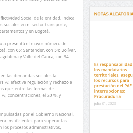
NOTAS ALEATORI
ictividad Social de la entidad, indica
s sociales en el sector transporte,
partamentos y en Bogotá.
oquia presentó el mayor número de
otá, con 65; Santander, con 54; Bolívar,
El 17 de enero vence plazo de
Gobierno Nacional amp
Magdalena y Valle del Cauca, con 34
venta de pines para matrícula en
revisión técnico mecáni
Es responsabilidad
preuniversitario de la UPC
incluye nueva tipología
los mandatarios
vehiculares
territoriales, asegu
 en las demandas sociales la
los recursos para
31 %; efectiva regulación y rechazo a
prestación del PAE 
as que, entre las formas de
interrupciones:
 %; concentraciones, el 20 %, y
Procuraduría
julio 31, 2023
impulsadas por el Gobierno Nacional,
ra insuficientes para superar las
 los procesos administrativos,