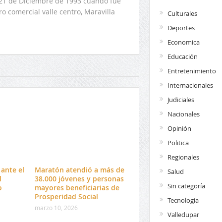
l 21 de Diciembre de 1993 cuando fue
o comercial valle centro, Maravilla
Culturales
Deportes
Economica
Educación
Entretenimiento
Internacionales
Judiciales
Nacionales
Opinión
Politica
Regionales
ante el
Maratón atendió a más de
Salud
l
38.000 jóvenes y personas
Sin categoría
o
mayores beneficiarias de
Prosperidad Social
Tecnologia
marzo 10, 2026
Valledupar