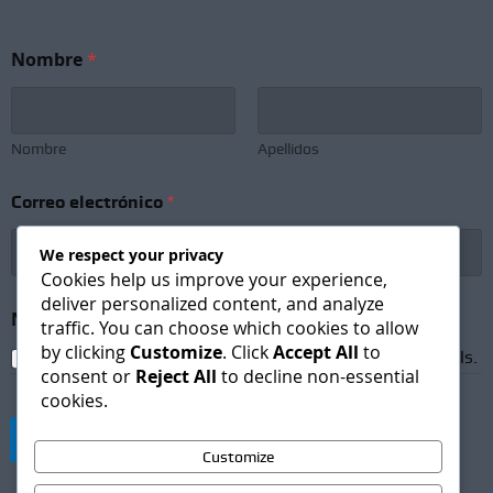
N
Nombre
*
e
w
s
l
e
Nombre
Apellidos
t
t
Correo electrónico
*
e
r
S
We respect your privacy
u
Cookies help us improve your experience,
b
deliver personalized content, and analyze
s
Newsletter Subscription
*
traffic. You can choose which cookies to allow
c
by clicking
Customize
. Click
Accept All
to
r
I agree to receive newsletters and promotional emails.
consent or
Reject All
to decline non-essential
i
cookies.
p
t
Suscribirse
i
Customize
o
n