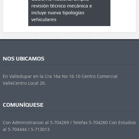
trícula en
revisión técnico mecánica e
cuáles son
 UPC
incluye nueva tipologías
vehiculares
NOS UBICAMOS
En Valledupar en la Cra 16a No 16-10 Centro Comercial
ValleCentro Local 26.
COMUNÍQUESE
Con Administracion al 5-704269 / Telefax 5-704260 Con Estudios
al 5-704444 / 5-713013