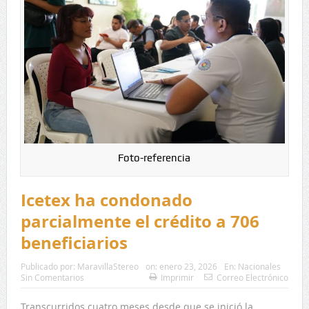
Foto-referencia
Icetex ha condonado
parcialmente el crédito a 706
beneficiarios
Publicado por:
MaravillaStereo
on:
enero 23, 2026
En:
Nacionales
Sin Comentarios
Imprimir
Correo Electrónico
Transcurridos cuatro meses desde que se inició la