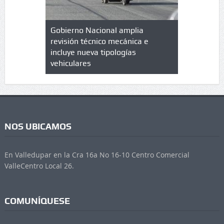
lazo de
Gobierno Nacional amplia
Qué es un 
trícula en
revisión técnico mecánica e
cuáles son
 UPC
incluye nueva tipologías
vehiculares
NOS UBICAMOS
En Valledupar en la Cra 16a No 16-10 Centro Comercial
ValleCentro Local 26.
COMUNÍQUESE