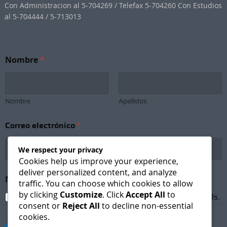
Con Administracion al 5-704269 / Telefax 5-704260 Con Estudios
al 5-704444 / 5-713013
Nombre
*
Nombre
Apellidos
Correo electrónico
*
We respect your privacy
Cookies help us improve your experience,
deliver personalized content, and analyze
*
Newsletter Subscription
*
N
traffic. You can choose which cookies to allow
e
by clicking
Customize
. Click
Accept All
to
I agree to receive newsletters and promotional emails.
w
consent or
Reject All
to decline non-essential
s
cookies.
l