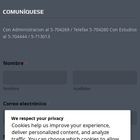
COMUNÍQUESE
Con Administracion al 5-704269 / Telefax 5-704260 Con Estudios
al 5-704444 / 5-713013
C
Nombre
*
o
r
r
e
o
Nombre
Apellidos
N
o
Correo electrónico
*
m
b
r
We respect your privacy
e
Cookies help us improve your experience,
S
deliver personalized content, and analyze
u
Newsletter Subscription
*
traffic. You can choose which cookies to allow