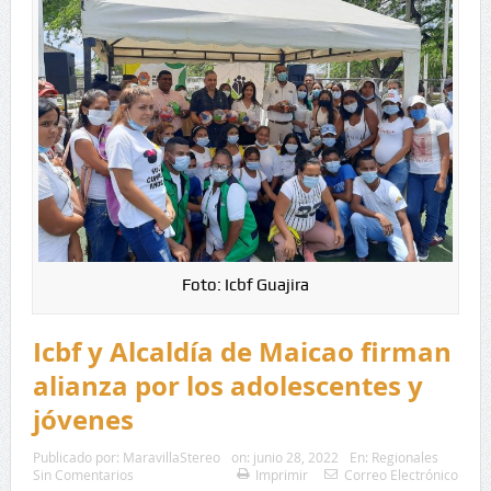
Foto: Icbf Guajira
Icbf y Alcaldía de Maicao firman
alianza por los adolescentes y
jóvenes
Publicado por:
MaravillaStereo
on:
junio 28, 2022
En:
Regionales
Sin Comentarios
Imprimir
Correo Electrónico