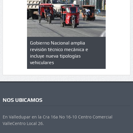
lazo de
Gobierno Nacional amplia
Qué es un 
trícula en
revisión técnico mecánica e
cuáles son
 UPC
incluye nueva tipologías
vehiculares
NOS UBICAMOS
En Valledupar en la Cra 16a No 16-10 Centro Comercial
ValleCentro Local 26.