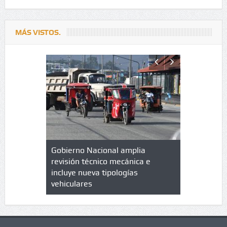
MÁS VISTOS.
lazo de
Gobierno Nacional amplia
Qué es un 
trícula en
revisión técnico mecánica e
cuáles son
 UPC
incluye nueva tipologías
vehiculares