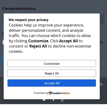
S
Correo electrónico
*
u
b
s
We respect your privacy
c
Cookies help us improve your experience,
r
deliver personalized content, and analyze
i
Newsletter Subscription
*
traffic. You can choose which cookies to allow
p
by clicking
Customize
. Click
Accept All
to
t
I agree to receive newsletters and promotional emails.
i
consent or
Reject All
to decline non-essential
o
cookies.
n
N
Suscribirse
o
Customize
m
b
Reject All
r
e
Accept All
Agencia Digital - Desarrollo
S
web
u
Powered by
b
s
c