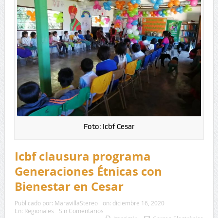
Foto: Icbf Cesar
Icbf clausura programa
Generaciones Étnicas con
Bienestar en Cesar
Publicado por:
MaravillaStereo
on:
diciembre 16, 2020
En:
Regionales
Sin Comentarios