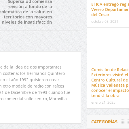
Supersalud comienza
El ICA entregó regi
revisión a fondo de la
Vivero Departamen
oblemática de la salud en
del Cesar
territorios con mayores
octubre 08, 2021
niveles de insatisfacción
 de la idea de dos importantes
Comisión de Relac
ón costeña: los hermanos Quintero
Exteriores visitó el
en el año 1992 quisieron crear
Centro Cultural de 
Música Vallenata p
n otro modelo de radio con raíces
conocer el impact
l 21 de Diciembre de 1993 cuando fue
tendrá la obra
o comercial valle centro, Maravilla
enero 21, 2025
CATEGORÍAS