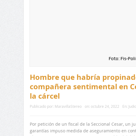
Foto: Fis-Poli
Hombre que habría propinado
compañera sentimental en Co
la cárcel
Publicado por:
MaravillaStereo
on:
octubre 24, 2022
En:
Judi
Por petición de un fiscal de la Seccional Cesar, un j
garantías impuso medida de aseguramiento en contr