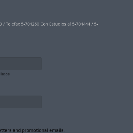
 / Telefax 5-704260 Con Estudios al 5-704444 / 5-
llidos
etters and promotional emails.