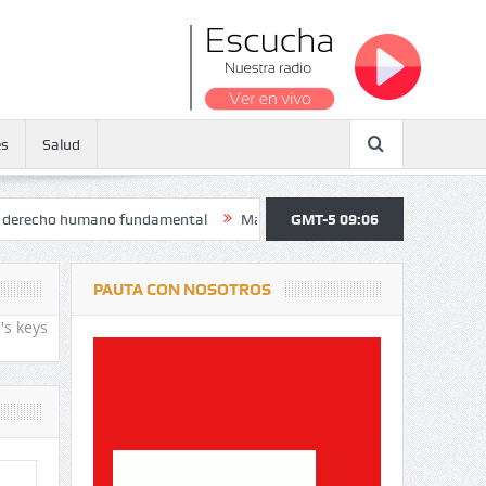
es
Salud
o humano fundamental
Maratón atendió a más de 38.000 jóvenes y pe
GMT-5 09:06
PAUTA CON NOSOTROS
's keys