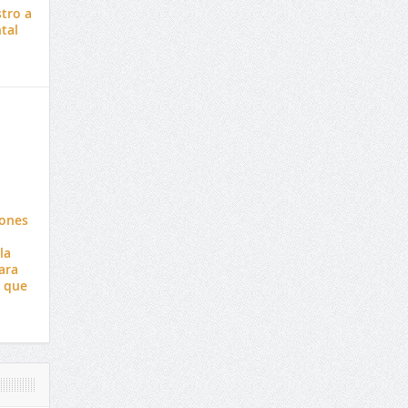
stro a
tal
iones
la
ara
ó que