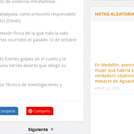
o de violencia intrafamiliar.
 Pataepata, como presunto responsable
NOTAS ALEATORI
zi (Cesar).
resión física de la que habría sido
hos ocurridos el pasado 10 de octubre
Delwin Jiménez, nuevo Contralor
El 17 de enero vence pl
o fuertes golpes en el cuello y la
Departamental del Cesar
venta de pines para ma
En Medellín, asesi
 una herida abierta que obligó su
preuniversitario de la 
mujer que habría s
verdadero objetivo
masacre de Aguach
po Técnico de Investigaciones y
enero 23, 2025
Comparte
Comparte
Siguiente