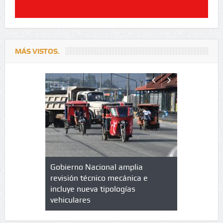
MÁS VISTOS.
lazo de
Gobierno Nacional amplia
Qué es un 
trícula en
revisión técnico mecánica e
cuáles son
 UPC
incluye nueva tipologías
vehiculares