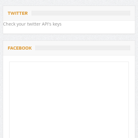
TWITTER
Check your twitter API's keys
FACEBOOK