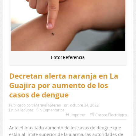
Foto: Referencia
Decretan alerta naranja en La
Guajira por aumento de los
casos de dengue
Publicado por:
MaravillaStereo
on:
octubre 24, 2022
En:
Valledupar
Sin Comentarios
Imprimir
Correo Electrónico
Ante el inusitado aumento de los casos de dengue que
están al límite superior de la alarma, las autoridades de