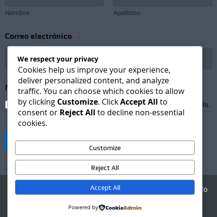
Nombre
Apellidos
Correo electrónico
*
We respect your privacy
Cookies help us improve your experience,
deliver personalized content, and analyze
C
Newsletter Subscription
*
o
traffic. You can choose which cookies to allow
r
by clicking
Customize
. Click
Accept All
to
I agree to receive newsletters and promotional emails.
r
consent or
Reject All
to decline non-essential
e
cookies.
o
*
Suscribirse
e
Customize
l
e
Reject All
c
t
Accept All
Agencia Digital - Desarrollo
r
web
ó
Powered by
n