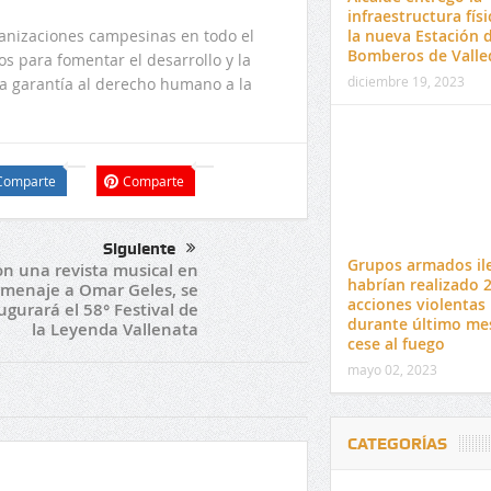
infraestructura físi
la nueva Estación 
ganizaciones campesinas en todo el
Bomberos de Valle
s para fomentar el desarrollo y la
diciembre 19, 2023
 la garantía al derecho humano a la
Comparte
Comparte
Siguiente
Grupos armados il
n una revista musical en
habrían realizado 
menaje a Omar Geles, se
acciones violentas
ugurará el 58° Festival de
durante último me
la Leyenda Vallenata
cese al fuego
mayo 02, 2023
CATEGORÍAS