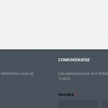
COMUNÍQUESE
ValleCentro Local 26.
Con Administracion al 5-704269
713013
Nombre
*