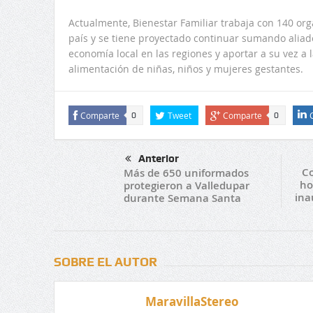
Actualmente, Bienestar Familiar trabaja con 140 or
país y se tiene proyectado continuar sumando aliado
economía local en las regiones y aportar a su vez a
alimentación de niñas, niños y mujeres gestantes.
Comparte
Tweet
Comparte
0
0
Anterior
Co
Más de 650 uniformados
ho
protegieron a Valledupar
ina
durante Semana Santa
SOBRE EL AUTOR
MaravillaStereo