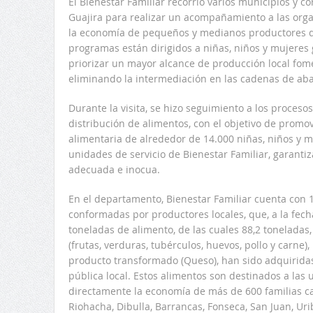
El Bienestar Familiar recorrió varios municipios y 
Guajira para realizar un acompañamiento a las or
la economía de pequeños y medianos productores de
programas están dirigidos a niñas, niños y mujeres
priorizar un mayor alcance de producción local fome
eliminando la intermediación en las cadenas de aba
Durante la visita, se hizo seguimiento a los proceso
distribución de alimentos, con el objetivo de promo
alimentaria de alrededor de 14.000 niñas, niños y 
unidades de servicio de Bienestar Familiar, garant
adecuada e inocua.
En el departamento, Bienestar Familiar cuenta con 
conformadas por productores locales, que, a la fech
toneladas de alimento, de las cuales 88,2 toneladas,
(frutas, verduras, tubérculos, huevos, pollo y carne), 
producto transformado (Queso), han sido adquirida
pública local. Estos alimentos son destinados a las 
directamente la economía de más de 600 familias c
Riohacha, Dibulla, Barrancas, Fonseca, San Juan, Uri