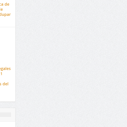
ca de
de
dupar
egales
21
s del