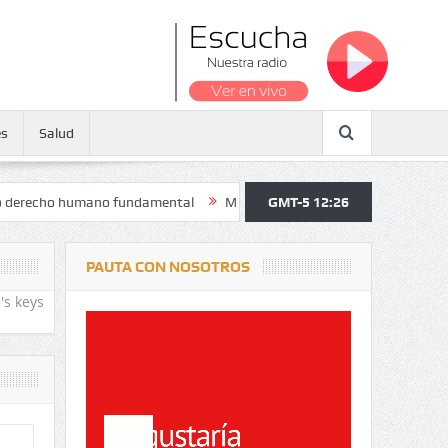
es
Salud
o humano fundamental
Maratón atendió a más de 38.000 jóvenes y per
GMT-5 12:26
PAUTA CON NOSOTROS
's keys