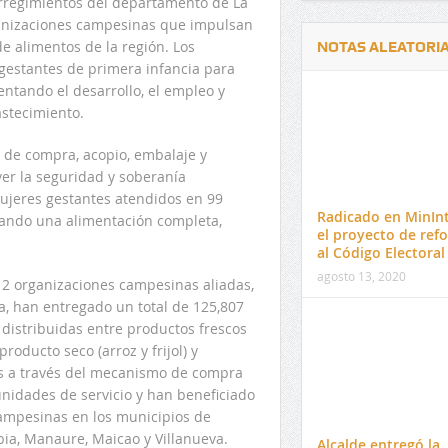
corregimientos del departamento de La
ganizaciones campesinas que impulsan
 alimentos de la región. Los
NOTAS ALEATORI
 gestantes de primera infancia para
ntando el desarrollo, el empleo y
stecimiento.
s de compra, acopio, embalaje y
ver la seguridad y soberanía
Delwin Jiménez, nuevo Contralor
El 17 de enero vence pl
mujeres gestantes atendidos en 99
Departamental del Cesar
venta de pines para ma
Radicado en MinInt
izando una alimentación completa,
preuniversitario de la 
el proyecto de ref
al Código Electoral
agosto 13, 2020
12 organizaciones campesinas aliadas,
a, han entregado un total de 125,807
 distribuidas entre productos frescos
producto seco (arroz y frijol) y
s a través del mecanismo de compra
unidades de servicio y han beneficiado
ampesinas en los municipios de
bia, Manaure, Maicao y Villanueva.
Alcalde entregó la