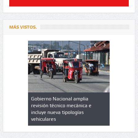
MÁS VISTOS.
lazo de
Gobierno Nacional amplia
Qué es un 
trícula en
revisión técnico mecánica e
cuáles son
 UPC
incluye nueva tipologías
vehiculares