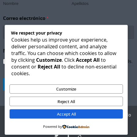
e
Nombre
Apellidos
t
t
Correo electrónico
*
e
r
*
We respect your privacy
*
Cookies help us improve your experience,
deliver personalized content, and analyze
Newsletter Subscription
*
traffic. You can choose which cookies to allow
by clicking
Customize
. Click
Accept All
to
I agree to receive newsletters and promotional emails.
consent or
Reject All
to decline non-essential
cookies.
Suscribirse
Customize
Reject All
Accept All
Agencia Digital - Desarrollo
web
Powered by