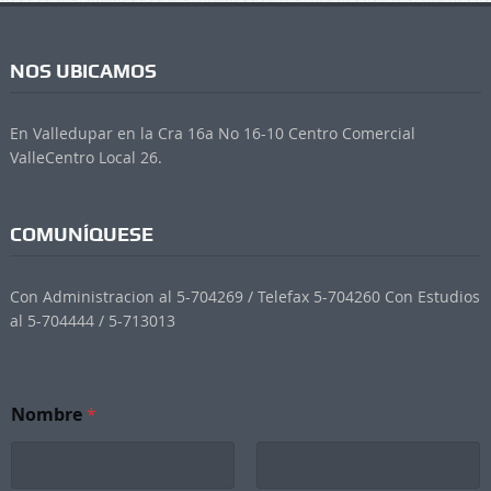
NOS UBICAMOS
En Valledupar en la Cra 16a No 16-10 Centro Comercial
ValleCentro Local 26.
COMUNÍQUESE
Con Administracion al 5-704269 / Telefax 5-704260 Con Estudios
al 5-704444 / 5-713013
N
Nombre
*
e
w
s
l