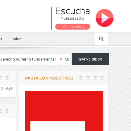
es
Salud
 humano fundamental
Maratón atendió a más de 38.000 jóvenes y per
GMT-5 08:04
PAUTA CON NOSOTROS
's keys