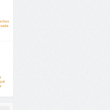
hechos
rzada
s
qué
s