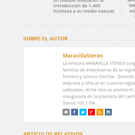
En Dibulla realizaron la
bi
introducción de 1.400
so
hicoteas a su medio natural
SOBRE EL AUTOR
MaravillaStereo
La emisora MARAVILLA STEREO surge
familias de empresarios de la regi
Romero y Gnecco Cerchar. Quienes 
empresa y ofrecer en nuestra regió
vallenatas, dicha idea se plasmo e
inaugurada en la plazoleta del centr
Stereo 105.7 FM.
ARTÍCULOS RELATIVOS