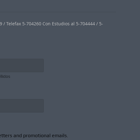
 / Telefax 5-704260 Con Estudios al 5-704444 / 5-
llidos
etters and promotional emails.