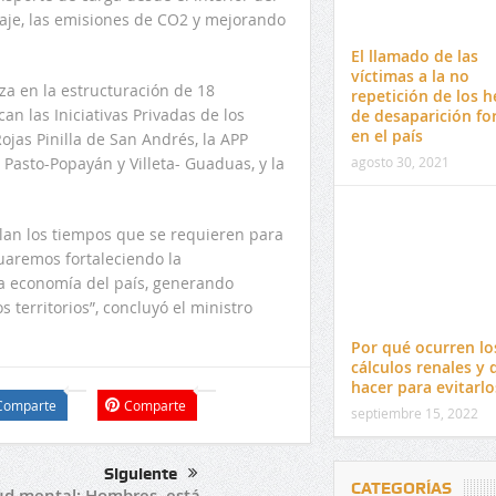
iaje, las emisiones de CO2 y mejorando
El llamado de las
víctimas a la no
za en la estructuración de 18
repetición de los 
an las Iniciativas Privadas de los
de desaparición fo
en el país
jas Pinilla de San Andrés, la APP
 Pasto-Popayán y Villeta- Guaduas, y la
agosto 30, 2021
lan los tiempos que se requieren para
nuaremos fortaleciendo la
la economía del país, generando
 territorios”, concluyó el ministro
Por qué ocurren lo
cálculos renales y 
hacer para evitarlo
Comparte
Comparte
septiembre 15, 2022
Siguiente
CATEGORÍAS
ud mental: Hombres, está