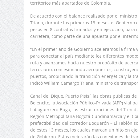
territorios más apartados de Colombia.
De acuerdo con el balance realizado por el ministr
Triana, durante los primeros 13 meses el Gobierno d
pesos en 8 contratos firmados y en ejecución, para in
carretera, como parte de una apuesta por el interm
“En el primer año de Gobierno aceleramos la firma y 
para conectar al país mediante los diferentes modo
ruta y avanzamos hacia nuestro propósito de acercar
ferroviario, concesionando aeropuertos, construyend
puertos, propiciando la transición energética y la t
indicó William Camargo Triana, ministro de transpor
Canal del Dique, Puerto Pisisí, las obras públicas d
Belencito, la Asociación Público-Privada (APP) vial 
Loboguerrero-Buga, las estructuraciones del Tren del
Región Metropolitana Bogotá-Cundinamarca y el Corr
prefactibilidad del corredor Boquerón – El Tablón so
de estos 13 meses, los cuales marcan un hito en eje
de Gobierno. Estos mejorarán las conexiones de tran