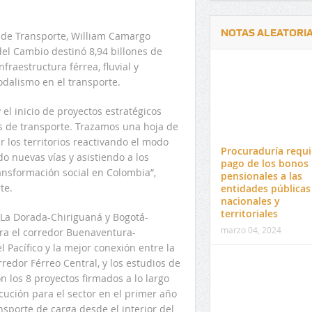
NOTAS ALEATORI
o de Transporte, William Camargo
el Cambio destinó 8,94 billones de
fraestructura férrea, fluvial y
odalismo en el transporte.
el inicio de proyectos estratégicos
s de transporte. Trazamos una hoja de
Delwin Jiménez, nuevo Contralor
El 17 de enero vence pl
 los territorios reactivando el modo
Departamental del Cesar
venta de pines para ma
Procuraduría requi
o nuevas vías y asistiendo a los
preuniversitario de la 
pago de los bonos
ransformación social en Colombia”,
pensionales a las
te.
entidades públicas
nacionales y
territoriales
e La Dorada-Chiriguaná y Bogotá-
marzo 04, 2024
para el corredor Buenaventura-
 Pacífico y la mejor conexión entre la
edor Férreo Central, y los estudios de
n los 8 proyectos firmados a lo largo
cución para el sector en el primer año
sporte de carga desde el interior del