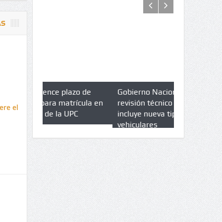
AS
azo de
Gobierno Nacional amplia
Qué es un 
trícula en
revisión técnico mecánica e
cuáles son 
ere el
UPC
incluye nueva tipologías
vehiculares