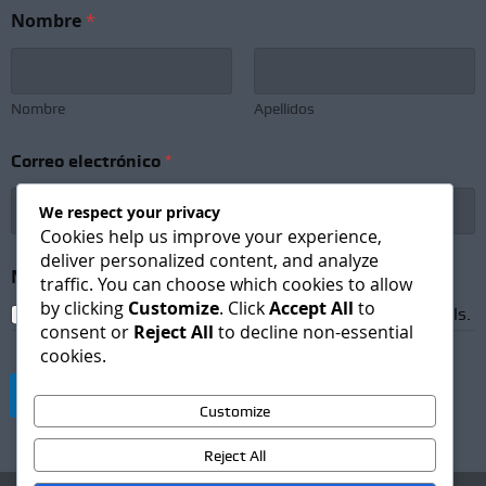
*
Nombre
*
S
u
b
s
c
Nombre
Apellidos
r
i
Correo electrónico
*
p
t
i
We respect your privacy
o
Cookies help us improve your experience,
n
deliver personalized content, and analyze
C
Newsletter Subscription
*
traffic. You can choose which cookies to allow
o
by clicking
Customize
. Click
Accept All
to
r
I agree to receive newsletters and promotional emails.
consent or
Reject All
to decline non-essential
r
cookies.
e
o
Suscribirse
Customize
Reject All