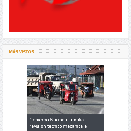
MÁS VISTOS.
lazo de
Gobierno Nacional amplia
Qué es un 
trícula en
revisión técnico mecánica e
cuáles son