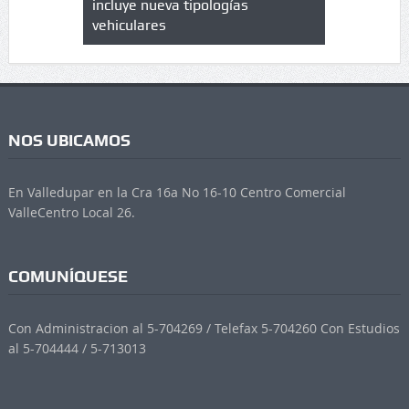
 UPC
incluye nueva tipologías
vehiculares
NOS UBICAMOS
En Valledupar en la Cra 16a No 16-10 Centro Comercial
ValleCentro Local 26.
COMUNÍQUESE
Con Administracion al 5-704269 / Telefax 5-704260 Con Estudios
al 5-704444 / 5-713013