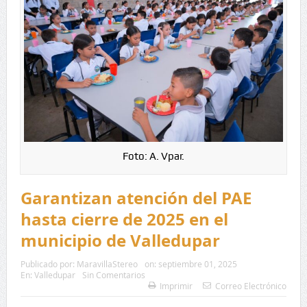
Foto: A. Vpar.
Garantizan atención del PAE
hasta cierre de 2025 en el
municipio de Valledupar
Publicado por:
MaravillaStereo
on:
septiembre 01, 2025
En:
Valledupar
Sin Comentarios
Imprimir
Correo Electrónico