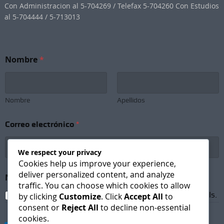
Con Administracion al 5-704269 / Telefax 5-704260 Con Estudios
al 5-704444 / 5-713013
Nombre
*
Nombre
Apellidos
Correo electrónico
*
We respect your privacy
Cookies help us improve your experience,
S
deliver personalized content, and analyze
Newsletter Subscription
*
u
traffic. You can choose which cookies to allow
b
I agree to receive newsletters and promotional emails.
by clicking
Customize
. Click
Accept All
to
s
consent or
Reject All
to decline non-essential
c
cookies.
r