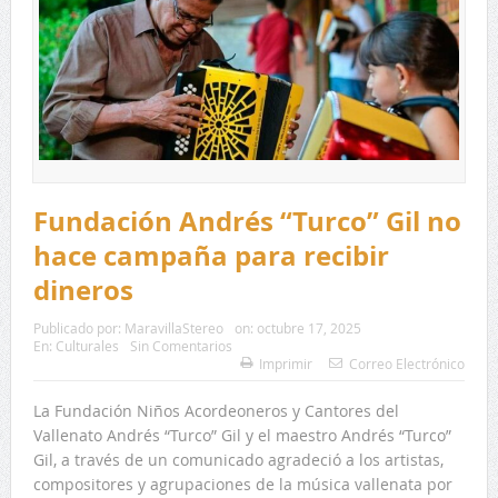
Fundación Andrés “Turco” Gil no
hace campaña para recibir
dineros
Publicado por:
MaravillaStereo
on:
octubre 17, 2025
En:
Culturales
Sin Comentarios
Imprimir
Correo Electrónico
La Fundación Niños Acordeoneros y Cantores del
Vallenato Andrés “Turco” Gil y el maestro Andrés “Turco”
Gil, a través de un comunicado agradeció a los artistas,
compositores y agrupaciones de la música vallenata por