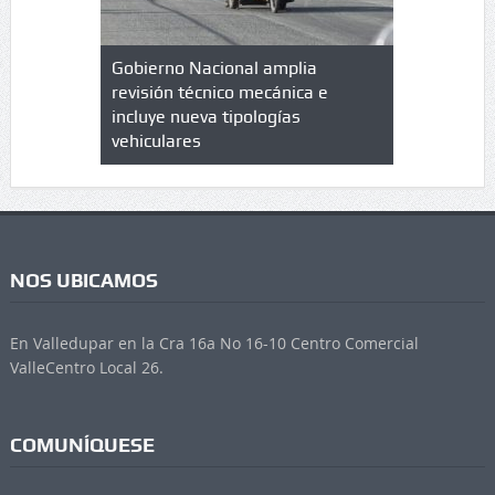
lazo de
Gobierno Nacional amplia
Qué es un 
trícula en
revisión técnico mecánica e
cuáles son
 UPC
incluye nueva tipologías
vehiculares
NOS UBICAMOS
En Valledupar en la Cra 16a No 16-10 Centro Comercial
ValleCentro Local 26.
COMUNÍQUESE