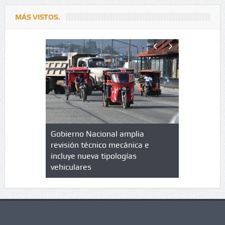
MÁS VISTOS.
lazo de
Gobierno Nacional amplia
Qué es un 
trícula en
revisión técnico mecánica e
cuáles son
 UPC
incluye nueva tipologías
vehiculares