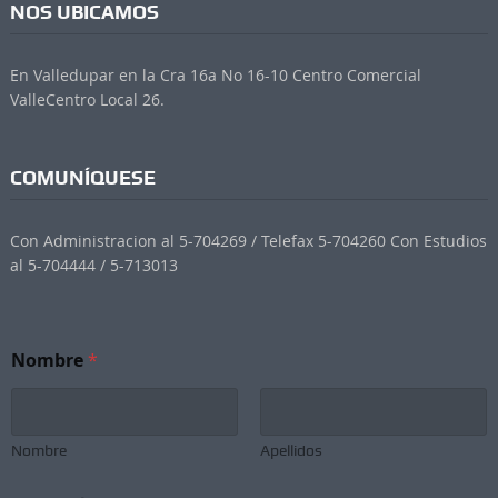
NOS UBICAMOS
En Valledupar en la Cra 16a No 16-10 Centro Comercial
ValleCentro Local 26.
COMUNÍQUESE
Con Administracion al 5-704269 / Telefax 5-704260 Con Estudios
al 5-704444 / 5-713013
N
Nombre
*
e
w
s
l
e
Nombre
Apellidos
t
t