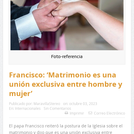
Foto-referencia
Francisco: ‘Matrimonio es una
unión exclusiva entre hombre y
mujer’
Publicado por:
MaravillaStereo
on:
octubre 03, 2023
En:
Internacionales
Sin Comentarios
Imprimir
Correo Electrónico
El papa Francisco reiteró la postura de la Iglesia sobre el
matrimonio y dijo que es una unión exclusiva entre