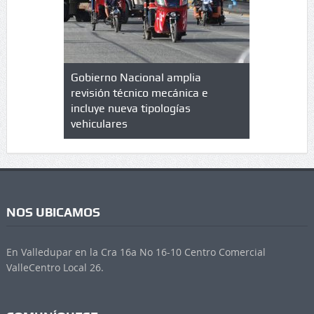
lazo de
Gobierno Nacional amplia
Qué es un 
trícula en
revisión técnico mecánica e
cuáles son
 UPC
incluye nueva tipologías
vehiculares
NOS UBICAMOS
En Valledupar en la Cra 16a No 16-10 Centro Comercial
ValleCentro Local 26.