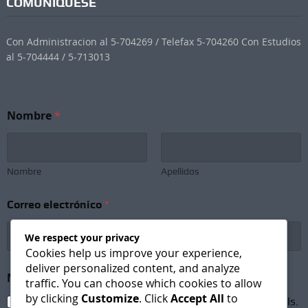
COMUNÍQUESE
Con Administracion al 5-704269 / Telefax 5-704260 Con Estudios
al 5-704444 / 5-713013
*
Nombre
*
N
e
w
s
l
Nombre
Apellidos
e
t
Correo electrónico
*
t
e
r
We respect your privacy
N
Cookies help us improve your experience,
o
deliver personalized content, and analyze
m
Newsletter Subscription
*
traffic. You can choose which cookies to allow
b
by clicking
Customize
. Click
Accept All
to
r
I agree to receive newsletters and promotional emails.