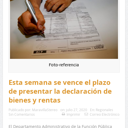
Foto-referencia
Esta semana se vence el plazo
de presentar la declaración de
bienes y rentas
Publicado por:
MaravillaStereo
on:
julio 27, 2020
En:
Regionales
Sin Comentarios
Imprimir
Correo Electrónico
El Departamento Administrativo de la Función Pública