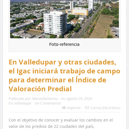
Foto-referencia
En Valledupar y otras ciudades,
el Igac iniciará trabajo de campo
para determinar el Índice de
Valoración Predial
Publicado por:
MaravillaStereo
on:
agosto 29, 2024
En:
Valledupar
Sin Comentarios
Imprimir
Correo Electrónico
Con el objetivo de conocer y evaluar los cambios en el
valor de los predios de 22 ciudades del país,