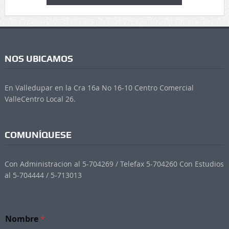
NOS UBICAMOS
En Valledupar en la Cra 16a No 16-10 Centro Comercial
ValleCentro Local 26.
COMUNÍQUESE
Con Administracion al 5-704269 / Telefax 5-704260 Con Estudios
al 5-704444 / 5-713013
N
Nombre
*
e