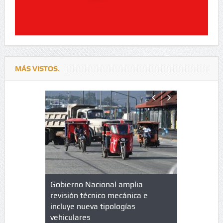
MÁS VISTOS.
lazo de
Gobierno Nacional amplia
Qué es un 
trícula en
revisión técnico mecánica e
cuáles son
 UPC
incluye nueva tipologías
vehiculares