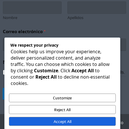
w
s
l
e
Nombre
Apellidos
t
t
Correo electrónico
*
e
r
S
We respect your privacy
u
Cookies help us improve your experience,
b
deliver personalized content, and analyze
s
Newsletter Subscription
*
traffic. You can choose which cookies to allow
c
by clicking
Customize
. Click
Accept All
to
r
I agree to receive newsletters and promotional emails.
consent or
Reject All
to decline non-essential
i
cookies.
p
t
Suscribirse
i
Customize
o
n
Reject All
e
l
e
Accept All
Agencia Digital - Desarrollo
c
web